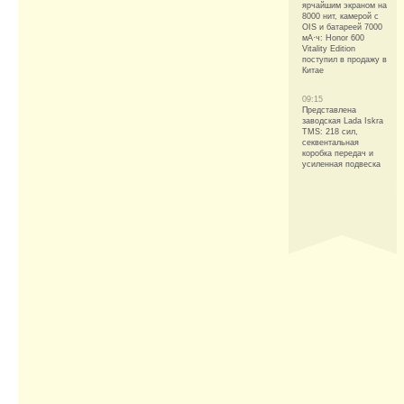
ярчайшим экраном на
8000 нит, камерой с
OIS и батареей 7000
мА·ч: Honor 600
Vitality Edition
поступил в продажу в
Китае
09:15
Представлена
заводская Lada Iskra
TMS: 218 сил,
секвентальная
коробка передач и
усиленная подвеска