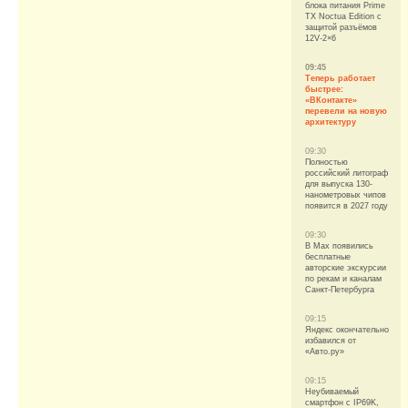
блока питания Prime
TX Noctua Edition с
защитой разъёмов
12V-2×6
09:45
Теперь работает
быстрее:
«ВКонтакте»
перевели на новую
архитектуру
09:30
Полностью
российский литограф
для выпуска 130-
нанометровых чипов
появится в 2027 году
09:30
В Max появились
бесплатные
авторские экскурсии
по рекам и каналам
Санкт-Петербурга
09:15
Яндекс окончательно
избавился от
«Авто.ру»
09:15
Неубиваемый
смартфон с IP69K,