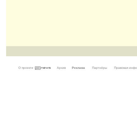
О проекте
Архив
Реклама
Партнёры
Правовая инф