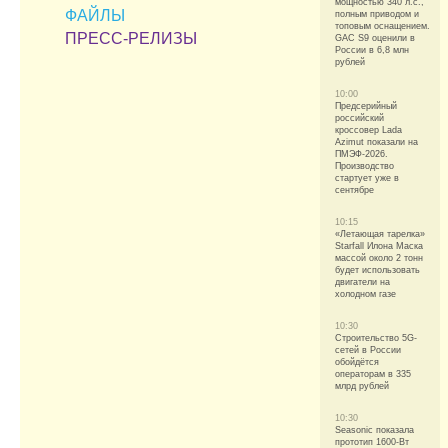
мощностью 340 л.с.,
ФАЙЛЫ
полным приводом и
топовым оснащением.
ПРЕСС-РЕЛИЗЫ
GAC S9 оценили в
России в 6,8 млн
рублей
10:00
Предсерийный
российский
кроссовер Lada
Azimut показали на
ПМЭФ-2026.
Производство
стартует уже в
сентябре
10:15
«Летающая тарелка»
Starfall Илона Маска
массой около 2 тонн
будет использовать
двигатели на
холодном газе
10:30
Строительство 5G-
сетей в России
обойдётся
операторам в 335
млрд рублей
10:30
Seasonic показала
прототип 1600-Вт