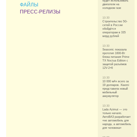
будет использовать
ФАЙЛЫ
двигатели на
холодном газе
ПРЕСС-РЕЛИЗЫ
10:30
Строительство 5G-
сетей в России
обойдётся
операторам в 335
млрд рублей
10:30
Seasonic показала
прототип 1600-Вт
блока питания Prime
TX Noctua Edition с
защитой разъёмов
12V-2×6
10:30
10 000 мАч всего за
19 долларов. Xiaomi
представила новый
мобильный
аккумулятор
10:30
Lada Azimut — это
только начало.
АвтоВАЗ разработает
«не автомобиль для
народа, а автомобиль
для человека»