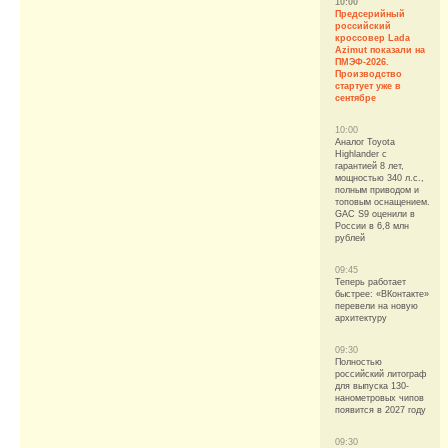
10:00
Предсерийный
российский
кроссовер Lada
Azimut показали на
ПМЭФ-2026.
Производство
стартует уже в
сентябре
10:00
Аналог Toyota
Highlander с
гарантией 8 лет,
мощностью 340 л.с.,
полным приводом и
топовым оснащением.
GAC S9 оценили в
России в 6,8 млн
рублей
09:45
Теперь работает
быстрее: «ВКонтакте»
перевели на новую
архитектуру
09:30
Полностью
российский литограф
для выпуска 130-
нанометровых чипов
появится в 2027 году
09:30