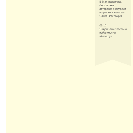
В Max появились
бесплатные
авторские экскурсии
по рекам и каналам
Санкт-Петербурга
09:15
Яндекс окончательно
избавился от
«Авто.ру»