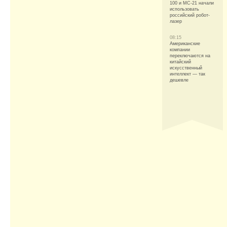
100 и МС-21 начали
использовать
российский робот-
лазер
08:15
Американские
компании
переключаются на
китайский
искусственный
интеллект — так
дешевле