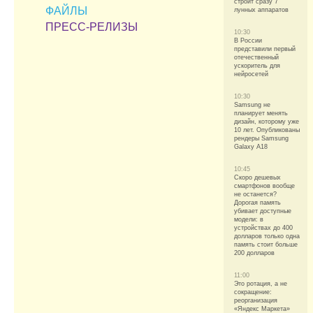
строит сразу 7
ФАЙЛЫ
лунных аппаратов
ПРЕСС-РЕЛИЗЫ
10:30
В России
представили первый
отечественный
ускоритель для
нейросетей
10:30
Samsung не
планирует менять
дизайн, которому уже
10 лет. Опубликованы
рендеры Samsung
Galaxy A18
10:45
Скоро дешевых
смартфонов вообще
не останется?
Дорогая память
убивает доступные
модели: в
устройствах до 400
долларов только одна
память стоит больше
200 долларов
11:00
Это ротация, а не
сокращение:
реорганизация
«Яндекс Маркета»