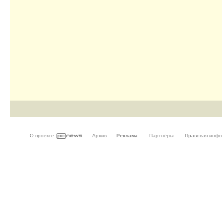
О проекте
Архив
Реклама
Партнёры
Правовая инф