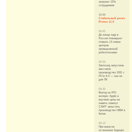
затронет 15%
сотрудников
10:00
Стабильный релиз
Proton 11.0
09:45
До конца года в
России планируют
открыть 13 новых
центров
промышленной
робототехники
09:30
Samsung запустила
массовое
производство SSD с
PCIe 6.0 — они не
для ПК
09:30
Выход на IPO,
интерес Apple и
высокие цены на
память помогут
CXMT запустить
производство HBM в
Китае
09:15
При выпуске
остекления Superjet-