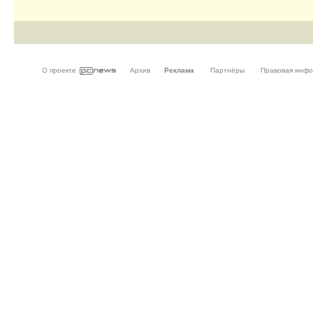
О проекте
Архив
Реклама
Партнёры
Правовая инф