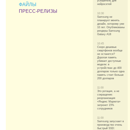
ускоритель для
ФАЙЛЫ
нейросетей
ПРЕСС-РЕЛИЗЫ
10:30
Samsung не
планирует менять
дизайн, которому уже
10 лет. Опубликованы
рендеры Samsung
Galaxy A18
10:45
Скоро дешевых
смартфонов вообще
не останется?
Дорогая память
убивает доступные
модели: в
устройствах до 400
долларов только одна
память стоит больше
200 долларов
11:00
Это ротация, а не
сокращение:
реорганизация
«Яндекс Маркета»
затронет 15%
сотрудников
11:00
Samsung запускает в
производство очень
быстрый SSD: