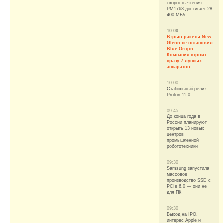
cкорость чтения
PM1763 достигает 28
400 МБ/с
10:00
Взрыв ракеты New
Glenn не остановил
Blue Origin.
Компания строит
сразу 7 лунных
аппаратов
10:00
Стабильный релиз
Proton 11.0
09:45
До конца года в
России планируют
открыть 13 новых
центров
промышленной
робототехники
09:30
Samsung запустила
массовое
производство SSD с
PCIe 6.0 — они не
для ПК
09:30
Выход на IPO,
интерес Apple и