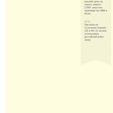
высокие цены на
память помогут
CXMT запустить
производство HBM в
Китае
09:15
При выпуске
остекления Superjet-
100 и МС-21 начали
использовать
российский робот-
лазер