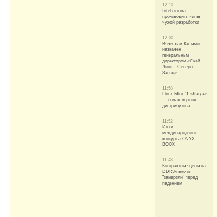
12:10
Intel готова
производить чипы
чужой разработки
12:00
Вячеслав Касымов
назначен
генеральным
директором «Скай
Линк – Северо-
Запад»
11:58
Linux Mint 11 «Katya»
— новая версия
дистрибутива
11:52
Итоги
международного
конкурса ONYX
BOOX
11:48
Контрактные цены на
DDR3-память
"замерзли" перед
падением