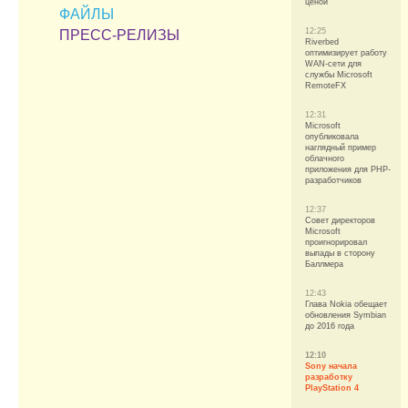
ценой
ФАЙЛЫ
12:25
ПРЕСС-РЕЛИЗЫ
Riverbed
оптимизирует работу
WAN-сети для
службы Microsoft
RemoteFX
12:31
Microsoft
опубликовала
наглядный пример
облачного
приложения для PHP-
разработчиков
12:37
Совет директоров
Microsoft
проигнорировал
выпады в сторону
Баллмера
12:43
Глава Nokia обещает
обновления Symbian
до 2016 года
12:10
Sony начала
разработку
PlayStation 4