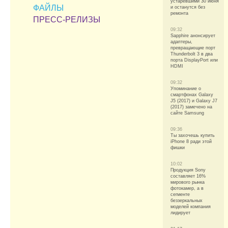
устаревшими 30 июня
ФАЙЛЫ
и останутся без
ремонта
ПРЕСС-РЕЛИЗЫ
09:32
Sapphire анонсирует
адаптеры,
превращающие порт
Thunderbolt 3 в два
порта DisplayPort или
HDMI
09:32
Упоминание о
смартфонах Galaxy
J5 (2017) и Galaxy J7
(2017) замечено на
сайте Samsung
09:36
Ты захочешь купить
iPhone 8 ради этой
фишки
10:02
Продукция Sony
составляет 16%
мирового рынка
фотокамер, а в
сегменте
беззеркальных
моделей компания
лидирует