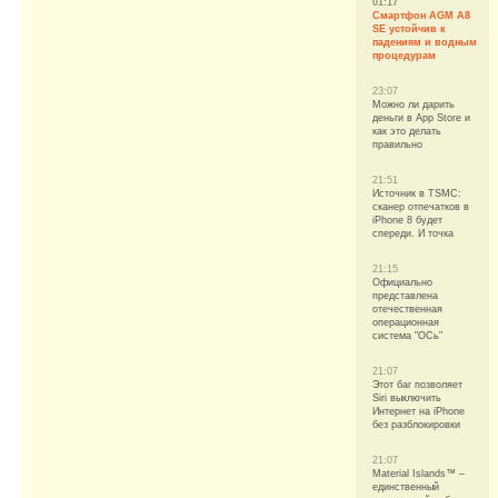
01:17
Смартфон AGM A8
SE устойчив к
падениям и водным
процедурам
23:07
Можно ли дарить
деньги в App Store и
как это делать
правильно
21:51
Источник в TSMC:
сканер отпечатков в
iPhone 8 будет
спереди. И точка
21:15
Официально
представлена
отечественная
операционная
система "ОСь"
21:07
Этот баг позволяет
Siri выключить
Интернет на iPhone
без разблокировки
21:07
Material Islands™ –
единственный