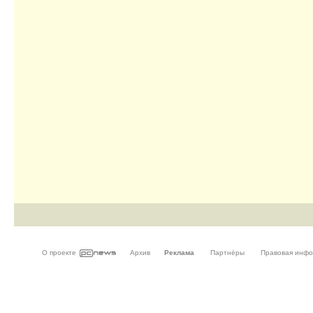
О проекте
Архив
Реклама
Партнёры
Правовая инф