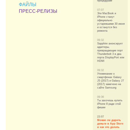
процедурам
ФАЙЛЫ
07:07
ПРЕСС-РЕЛИЗЫ
Эти MacBook и
iPhone станут
официально
устаревшими 30 июня
и останутся без
ремонта
09:32
Sapphire анонсирует
адаптеры,
превращающие порт
Thunderbolt 3 в два
порта DisplayPort или
HDMI
09:32
Упоминание о
смартфонах Galaxy
J5 (2017) и Galaxy J7
(2017) замечено на
сайте Samsung
09:36
Ты захочешь купить
iPhone 8 ради этой
фишки
23:07
Можно ли дарить
деньги в App Store
и как это делать