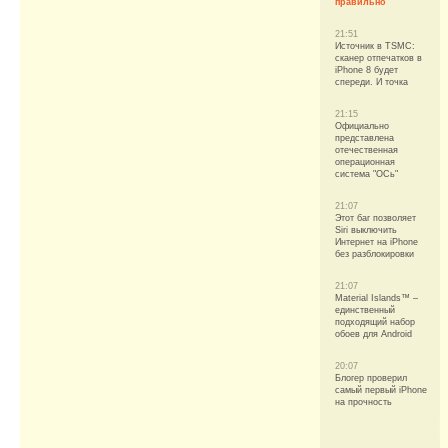
правильно
21:51
Источник в TSMC:
сканер отпечатков в
iPhone 8 будет
спереди. И точка
21:15
Официально
представлена
отечественная
операционная
система "ОСь"
21:07
Этот баг позволяет
Siri выключить
Интернет на iPhone
без разблокировки
21:07
Material Islands™ –
единственный
подходящий набор
обоев для Android
20:07
Блогер проверил
самый первый iPhone
на прочность