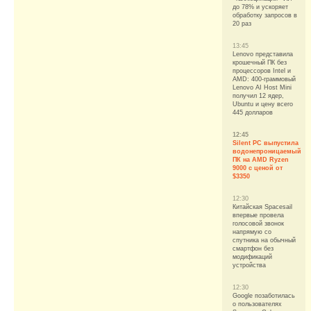
до 78% и ускоряет
обработку запросов в
20 раз
13:45
Lenovo представила
крошечный ПК без
процессоров Intel и
AMD: 400-граммовый
Lenovo AI Host Mini
получил 12 ядер,
Ubuntu и цену всего
445 долларов
12:45
Silent PC выпустила
водонепроницаемый
ПК на AMD Ryzen
9000 с ценой от
$3350
12:30
Китайская Spacesail
впервые провела
голосовой звонок
напрямую со
спутника на обычный
смартфон без
модификаций
устройства
12:30
Google позаботилась
о пользователях