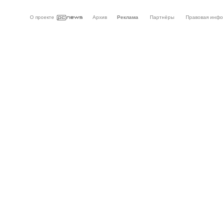
О проекте
Архив
Реклама
Партнёры
Правовая инф