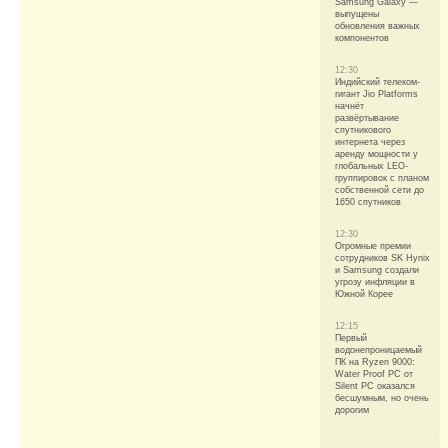
Samsung Galaxy —
выпущены
обновления важных
компонентов
12:30
Индийский телеком-
гигант Jio Platforms
начнёт
развёртывание
спутникового
интернета через
аренду мощности у
глобальных LEO-
группировок с планом
собственной сети до
1650 спутников
12:30
Огромные премии
сотрудников SK Hynix
и Samsung создали
угрозу инфляции в
Южной Корее
12:15
Первый
водонепроницаемый
ПК на Ryzen 9000:
Water Proof PC от
Silent PC оказался
бесшумным, но очень
дорогим