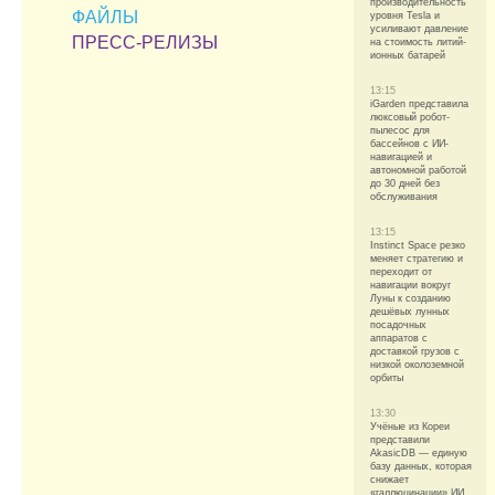
производительность
ФАЙЛЫ
уровня Tesla и
усиливают давление
ПРЕСС-РЕЛИЗЫ
на стоимость литий-
ионных батарей
13:15
iGarden представила
люксовый робот-
пылесос для
бассейнов с ИИ-
навигацией и
автономной работой
до 30 дней без
обслуживания
13:15
Instinct Space резко
меняет стратегию и
переходит от
навигации вокруг
Луны к созданию
дешёвых лунных
посадочных
аппаратов с
доставкой грузов с
низкой околоземной
орбиты
13:30
Учёные из Кореи
представили
AkasicDB — единую
базу данных, которая
снижает
«галлюцинации» ИИ