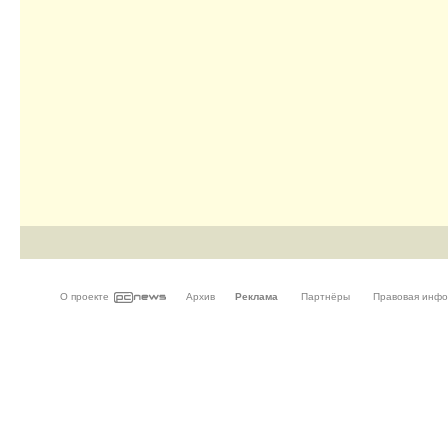
О проекте
Архив
Реклама
Партнёры
Правовая инф