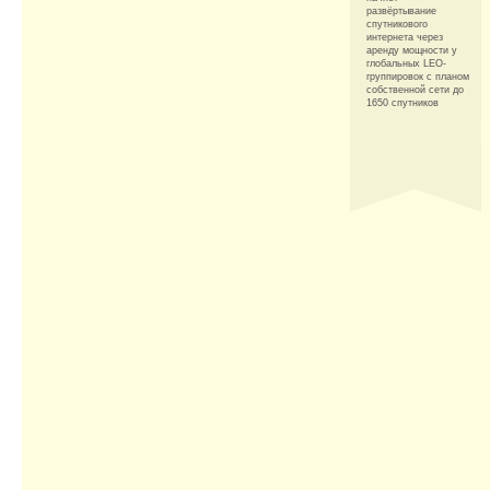
развёртывание
спутникового
интернета через
аренду мощности у
глобальных LEO-
группировок с планом
собственной сети до
1650 спутников