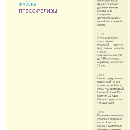
навигации вокруг
ФАЙЛЫ
Луны к созданию
дешёвых лунных
ПРЕСС-РЕЛИЗЫ
посадочных
аппаратов с
доставкой грузов с
низкой околоземной
орбиты
13:30
Учёные из Кореи
представили
AkasicDB — единую
базу данных, которая
снижает
«галлюцинации» ИИ
до 78% и ускоряет
обработку запросов в
20 раз
13:45
Lenovo представила
крошечный ПК без
процессоров Intel и
AMD: 400-граммовый
Lenovo AI Host Mini
получил 12 ядер,
Ubuntu и цену всего
445 долларов
14:00
Квантовые компании
ускоряют дорожные
карты: Amazon,
QuEra и Quantinuum
обещают полезные