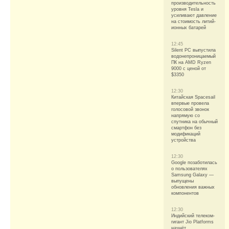
производительность
уровня Tesla и
усиливают давление
на стоимость литий-
ионных батарей
12:45
Silent PC выпустила
водонепроницаемый
ПК на AMD Ryzen
9000 с ценой от
$3350
12:30
Китайская Spacesail
впервые провела
голосовой звонок
напрямую со
спутника на обычный
смартфон без
модификаций
устройства
12:30
Google позаботилась
о пользователях
Samsung Galaxy —
выпущены
обновления важных
компонентов
12:30
Индийский телеком-
гигант Jio Platforms
начнёт