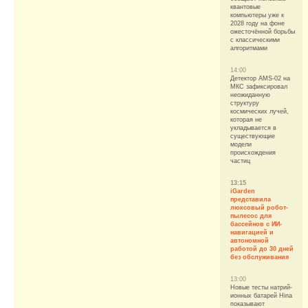
квантовые
компьютеры уже к
2028 году на фоне
ожесточённой борьбы
с классическими
алгоритмами
14:00
Детектор AMS-02 на
МКС зафиксировал
неожиданную
структуру
космических лучей,
которая не
укладывается в
существующие
модели
происхождения
частиц
13:15
iGarden
представила
люксовый робот-
пылесос для
бассейнов с ИИ-
навигацией и
автономной
работой до 30 дней
без обслуживания
13:00
Новые тесты натрий-
ионных батарей Hina
показывают