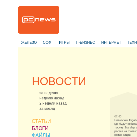
ЖЕЛЕЗО
СОФТ
ИГРЫ
IT-БИЗНЕС
ИНТЕРНЕТ
ТЕХ
НОВОСТИ
за неделю
неделю назад
2 недели назад
за месяц
07:45
СТАТЬИ
Гигантский Gigab
где будут собира
БЛОГИ
тысячу Starship в
растет на глазах:
ФАЙЛЫ
новые кадры