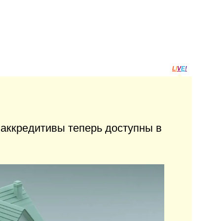
L
I
V
E
!
аккредитивы теперь доступны в