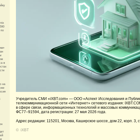
ойку
nix
$590
 по
им»
ван
м
ом
са в
естах
сти
o на
 уже
ерсия
Учредитель СМИ «iXBT.com» —
ООО «Аспект Исследования и Публи
8
телекоммуникационной сети «Интернет» сетевого издания: IXBT.CO
в сфере связи, информационных технологий и массовых коммуникац
ФС77–91594, дата регистрации: 27 мая 2026 года.
Адрес редакции: 115201, Москва, Каширское шоссе, дом 22, корп. 3, с
он
©
iXBT
дет
чей
же