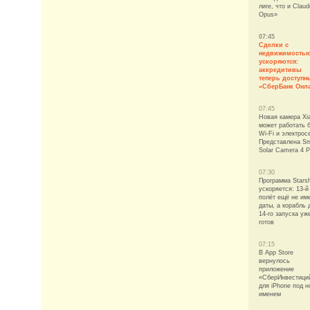
лиге, что и Claud
Opus»
07:45
Сделки с
недвижимость
ускоряются:
аккредитивы
теперь доступн
«СберБанк Онл
07:45
Новая камера Xi
может работать 
Wi-Fi и электрос
Представлена Sm
Solar Camera 4 P
07:30
Программа Starsh
ускоряется: 13-й
полёт ещё не им
даты, а корабль 
14-го запуска уж
готов
07:15
В App Store
вернулось
приложение
«СберИнвестици
для iPhone под 
именем