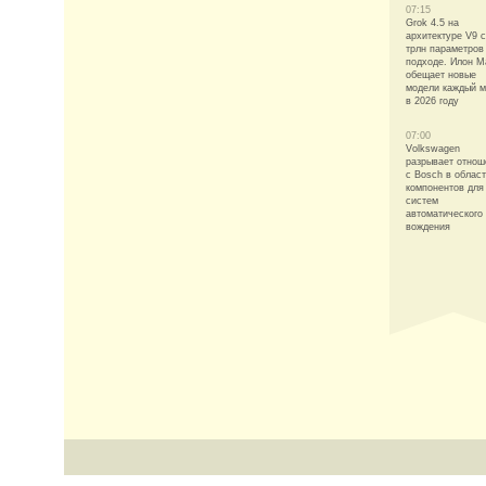
07:15
Grok 4.5 на
архитектуре V9 с
трлн параметров
подходе. Илон М
обещает новые
модели каждый 
в 2026 году
07:00
Volkswagen
разрывает отнош
с Bosch в облас
компонентов для
систем
автоматического
вождения