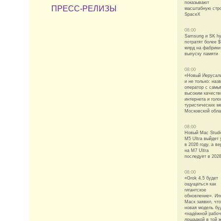
показывают
ПРЕСС-РЕЛИЗЫ
масштабную стр
SpaceX
08:00
Samsung и SK hy
потратят более 
млрд на фабрики
выпуску памяти
08:00
«Новый Иерусал
и не только: наз
оператор с самы
высоким качеств
интернета и голо
туристических м
Московской обла
08:00
Новый Mac Studi
M5 Ultra выйдет
в 2026 году, а в
на M7 Ultra
последует в 202
08:00
«Grok 4.5 будет
ощущаться как
гигантское
обновление». Ил
Маск заявил, что
новая модель бу
«надёжной рабо
лошадкой в той 