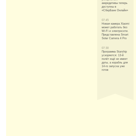
аккредитивы теперь
доступны в
«СберБанк Онлайн»
07:45
Новая камера Xiaomi
может работать без
Wi-Fi и электросети.
Представлена Smart
Solar Camera 4 Pro
07:30
Программа Starship
ускоряется: 13-й
полёт ещё не имеет
даты, а корабль для
14-го запуска уже
готов