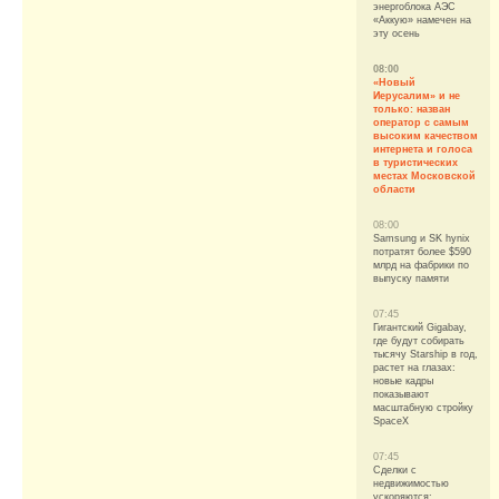
энергоблока АЭС
«Аккую» намечен на
эту осень
08:00
«Новый
Иерусалим» и не
только: назван
оператор с самым
высоким качеством
интернета и голоса
в туристических
местах Московской
области
08:00
Samsung и SK hynix
потратят более $590
млрд на фабрики по
выпуску памяти
07:45
Гигантский Gigabay,
где будут собирать
тысячу Starship в год,
растет на глазах:
новые кадры
показывают
масштабную стройку
SpaceX
07:45
Сделки с
недвижимостью
ускоряются: