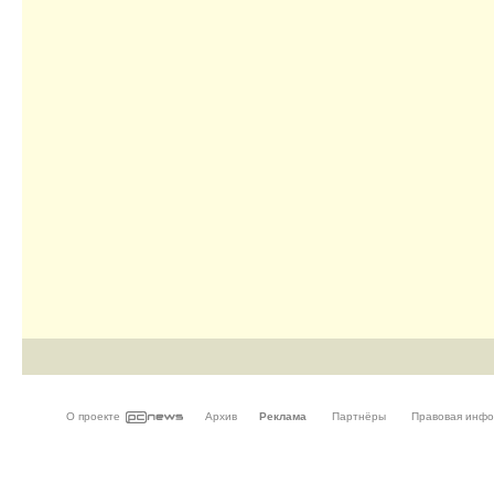
О проекте
Архив
Реклама
Партнёры
Правовая инф