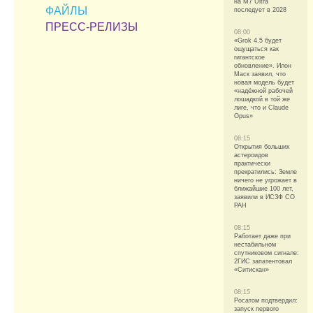
на M7 Ultra
ФАЙЛЫ
последует в 2028
ПРЕСС-РЕЛИЗЫ
08:00
«Grok 4.5 будет
ощущаться как
гигантское
обновление». Илон
Маск заявил, что
новая модель будет
«надёжной рабочей
лошадкой в той же
лиге, что и Claude
Opus»
08:15
Открытия больших
астероидов
практически
прекратились: Земле
ничего не угрожает в
ближайшие 100 лет,
заявили в ИСЗФ СО
РАН
08:15
Работает даже при
нестабильном
спутниковом сигнале:
2ГИС запатентовал
«Ситискан»
08:15
Росатом подтвердил:
запуск первого