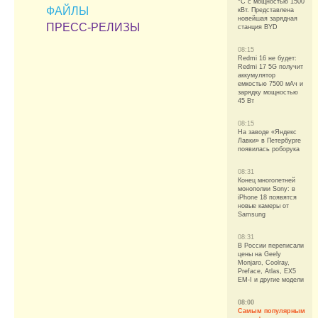
°C с мощностью 1500
ФАЙЛЫ
кВт. Представлена
новейшая зарядная
ПРЕСС-РЕЛИЗЫ
станция BYD
08:15
Redmi 16 не будет:
Redmi 17 5G получит
аккумулятор
емкостью 7500 мАч и
зарядку мощностью
45 Вт
08:15
На заводе «Яндекс
Лавки» в Петербурге
появилась роборука
08:31
Конец многолетней
монополии Sony: в
iPhone 18 появятся
новые камеры от
Samsung
08:31
В России переписали
цены на Geely
Monjaro, Coolray,
Preface, Atlas, EX5
EM-I и другие модели
08:00
Самым популярным