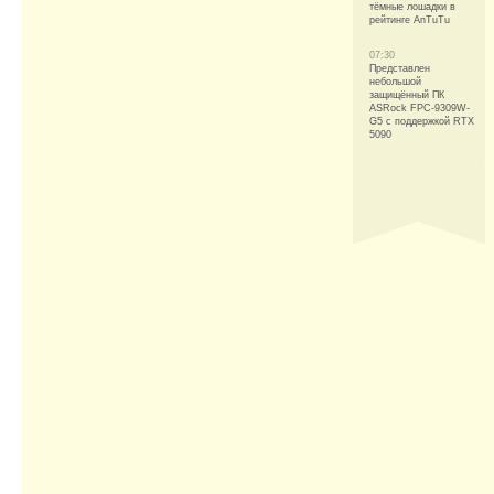
тёмные лошадки в
рейтинге AnTuTu
07:30
Представлен
небольшой
защищённый ПК
ASRock FPC-9309W-
G5 с поддержкой RTX
5090