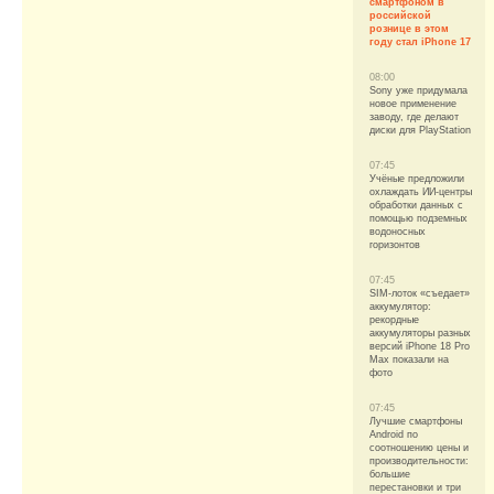
смартфоном в
российской
рознице в этом
году стал iPhone 17
08:00
Sony уже придумала
новое применение
заводу, где делают
диски для PlayStation
07:45
Учёные предложили
охлаждать ИИ-центры
обработки данных с
помощью подземных
водоносных
горизонтов
07:45
SIM-лоток «съедает»
аккумулятор:
рекордные
аккумуляторы разных
версий iPhone 18 Pro
Max показали на
фото
07:45
Лучшие смартфоны
Android по
соотношению цены и
производительности:
большие
перестановки и три