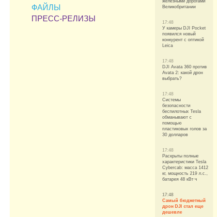
железными дорогами
ФАЙЛЫ
Великобритании
ПРЕСС-РЕЛИЗЫ
17:48
У камеры DJI Pocket
появился новый
конкурент с оптикой
Leica
17:48
DJI Avata 360 против
Avata 2: какой дрон
выбрать?
17:48
Системы
безопасности
беспилотных Tesla
обманывают с
помощью
пластиковых голов за
30 долларов
17:48
Раскрыты полные
характеристики Tesla
Cybercab: масса 1412
кг, мощность 219 л.с.,
батарея 48 кВт⋅ч
17:48
Самый бюджетный
дрон DJI стал еще
дешевле