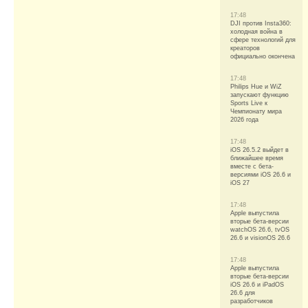
17:48
DJI против Insta360:
холодная война в
сфере технологий для
креаторов
официально окончена
17:48
Philips Hue и WiZ
запускают функцию
Sports Live к
Чемпионату мира
2026 года
17:48
iOS 26.5.2 выйдет в
ближайшее время
вместе с бета-
версиями iOS 26.6 и
iOS 27
17:48
Apple выпустила
вторые бета-версии
watchOS 26.6, tvOS
26.6 и visionOS 26.6
17:48
Apple выпустила
вторые бета-версии
iOS 26.6 и iPadOS
26.6 для
разработчиков