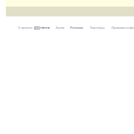
О проекте
Архив
Реклама
Партнёры
Правовая инф