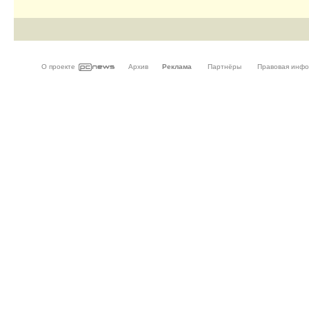
О проекте
Архив
Реклама
Партнёры
Правовая инф