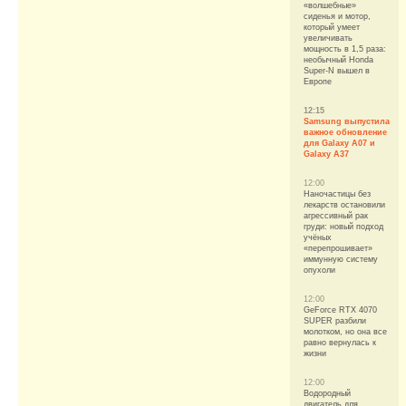
«волшебные»
сиденья и мотор,
который умеет
увеличивать
мощность в 1,5 раза:
необычный Honda
Super-N вышел в
Европе
12:15
Samsung выпустила
важное обновление
для Galaxy A07 и
Galaxy A37
12:00
Наночастицы без
лекарств остановили
агрессивный рак
груди: новый подход
учёных
«перепрошивает»
иммунную систему
опухоли
12:00
GeForce RTX 4070
SUPER разбили
молотком, но она все
равно вернулась к
жизни
12:00
Водородный
двигатель для