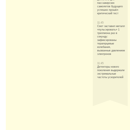
пассажирских
самолетов будущего
успешно прошёл
критический тест
11:45
Свет заставил металл
«пульсировать» 1
триллиона раз в
секунду:
зафиксированы
терагерцевые
колебания,
вызванные давлением
электронов
11:45
Детекторы нового
поколения выдержали
экстремальные
частоты ускорителей