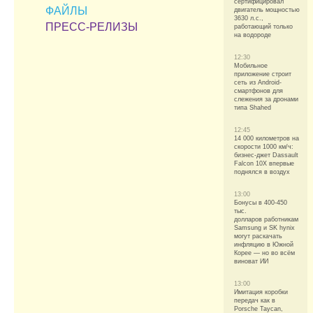
сертифицировал
ФАЙЛЫ
двигатель мощностью
3630 л.с.,
ПРЕСС-РЕЛИЗЫ
работающий только
на водороде
12:30
Мобильное
приложение строит
сеть из Android-
смартфонов для
слежения за дронами
типа Shahed
12:45
14 000 километров на
скорости 1000 км/ч:
бизнес-джет Dassault
Falcon 10X впервые
поднялся в воздух
13:00
Бонусы в 400-450
тыс.
долларов работникам
Samsung и SK hynix
могут раскачать
инфляцию в Южной
Корее — но во всём
виноват ИИ
13:00
Имитация коробки
передач как в
Porsche Taycan,