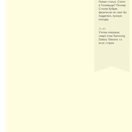
Новая статья: Снято
в Голливуде? Почему
Стэнли Кубрик
физически не смог бы
подделать лунную
походку
21:45
Утечка показала
смарт-очки Samsung
Galaxy Glasses со
всех сторон