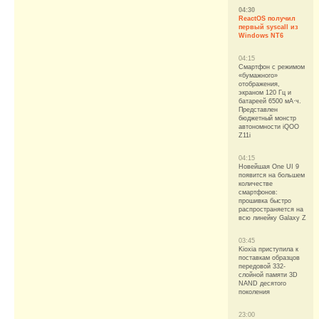
04:30
ReactOS получил
первый syscall из
Windows NT6
04:15
Смартфон с режимом
«бумажного»
отображения,
экраном 120 Гц и
батареей 6500 мА·ч.
Представлен
бюджетный монстр
автономности iQOO
Z11i
04:15
Новейшая One UI 9
появится на большем
количестве
смартфонов:
прошивка быстро
распространяется на
всю линейку Galaxy Z
03:45
Kioxia приступила к
поставкам образцов
передовой 332-
слойной памяти 3D
NAND десятого
поколения
23:00