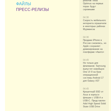
роботов Tesla
ФАЙЛЫ
Optimus на первых
порах будут
ПРЕСС-РЕЛИЗЫ
скромными
04:30
Скорость мобильного
интернета ограничили
в некоторых районах
Мурманска
04:30
Продажи iPhone в
России снизились, но
Apple сохраняет
доминирование на
платформе «Авито»
04:45
Не только для
флагманов: Samsung
выпустит новейшую
One UI 9 на базе
операционной
системы Android 17
для Galaxy A37
04:45
Крошечный SSD от
Asus в корпусе
флешки с USB-A и
USB-C. Представлен
Adol High Speed Solid
State USB Drive