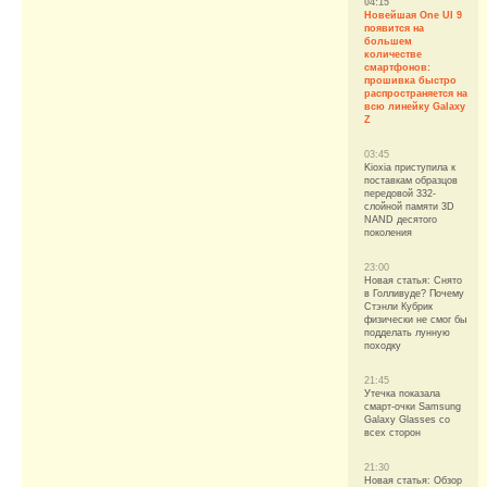
04:15
Новейшая One UI 9
появится на
большем
количестве
смартфонов:
прошивка быстро
распространяется на
всю линейку Galaxy
Z
03:45
Kioxia приступила к
поставкам образцов
передовой 332-
слойной памяти 3D
NAND десятого
поколения
23:00
Новая статья: Снято
в Голливуде? Почему
Стэнли Кубрик
физически не смог бы
подделать лунную
походку
21:45
Утечка показала
смарт-очки Samsung
Galaxy Glasses со
всех сторон
21:30
Новая статья: Обзор