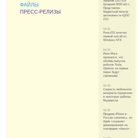
экраном 120 Гц и
ФАЙЛЫ
батареей 6500 мА·ч.
Представлен
ПРЕСС-РЕЛИЗЫ
бюджетный монстр
автономности iQOO
Z11i
04:30
ReactOS получил
первый syscall из
Windows NT6
04:30
Илон Маск
признался, что
объёмы выпуска
роботов Tesla
Optimus на первых
порах будут
скромными
04:30
Скорость мобильного
интернета ограничили
в некоторых районах
Мурманска
04:30
Продажи iPhone в
России снизились, но
Apple сохраняет
доминирование на
платформе «Авито»