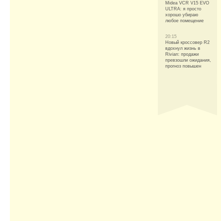
Midea VCR V15 EVO
ULTRA: я просто
хорошо убираю
любое помещение
20:15
Новый кроссовер R2
вдохнул жизнь в
Rivian: продажи
превзошли ожидания,
прогноз повышен