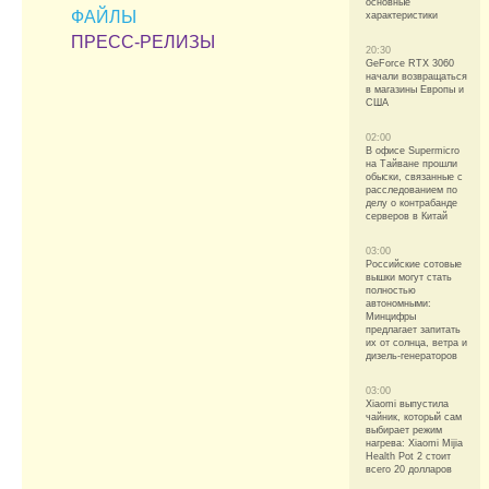
основные
ФАЙЛЫ
характеристики
ПРЕСС-РЕЛИЗЫ
20:30
GeForce RTX 3060
начали возвращаться
в магазины Европы и
США
02:00
В офисе Supermicro
на Тайване прошли
обыски, связанные с
расследованием по
делу о контрабанде
серверов в Китай
03:00
Российские сотовые
вышки могут стать
полностью
автономными:
Минцифры
предлагает запитать
их от солнца, ветра и
дизель-генераторов
03:00
Xiaomi выпустила
чайник, который сам
выбирает режим
нагрева: Xiaomi Mijia
Health Pot 2 стоит
всего 20 долларов