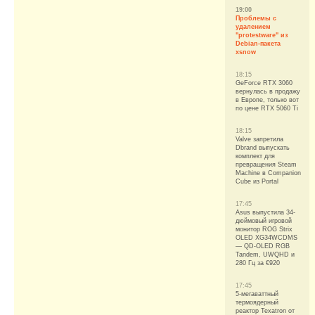
19:00
Проблемы с
удалением
"protestware" из
Debian-пакета
xsnow
18:15
GeForce RTX 3060
вернулась в продажу
в Европе, только вот
по цене RTX 5060 Ti
18:15
Valve запретила
Dbrand выпускать
комплект для
превращения Steam
Machine в Companion
Cube из Portal
17:45
Asus выпустила 34-
дюймовый игровой
монитор ROG Strix
OLED XG34WCDMS
— QD-OLED RGB
Tandem, UWQHD и
280 Гц за €920
17:45
5-мегаваттный
термоядерный
реактор Texatron от