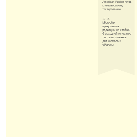
American Fusion готов
к независимому
тестированию
17:15
Microchip
представила
радиационно-стойкий
6-выходной генератор
тактовых сигналов
для космоса и
обороны