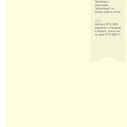
Проблемы с
удалением
"protestware" из
Debian-пакета xsnow
18:15
GeForce RTX 3060
вернулась в продажу
в Европе, только вот
по цене RTX 5060 Ti