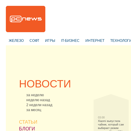
ЖЕЛЕЗО
СОФТ
ИГРЫ
IT-БИЗНЕС
ИНТЕРНЕТ
ТЕХНОЛОГ
НОВОСТИ
за неделю
неделю назад
2 недели назад
за месяц
03:00
СТАТЬИ
Xiaomi выпустила
чайник, который сам
БЛОГИ
выбирает режим