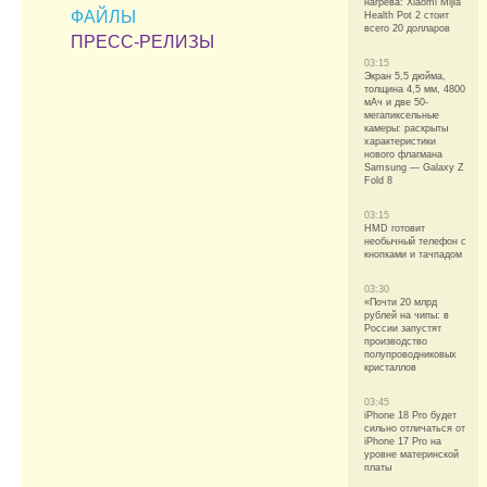
нагрева: Xiaomi Mijia
ФАЙЛЫ
Health Pot 2 стоит
всего 20 долларов
ПРЕСС-РЕЛИЗЫ
03:15
Экран 5,5 дюйма,
толщина 4,5 мм, 4800
мАч и две 50-
мегапиксельные
камеры: раскрыты
характеристики
нового флагмана
Samsung — Galaxy Z
Fold 8
03:15
HMD готовит
необычный телефон с
кнопками и тачпадом
03:30
«Почти 20 млрд
рублей на чипы: в
России запустят
производство
полупроводниковых
кристаллов
03:45
iPhone 18 Pro будет
сильно отличаться от
iPhone 17 Pro на
уровне материнской
платы