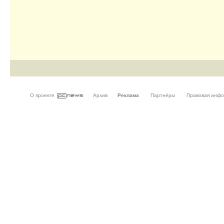
О проекте
Архив
Реклама
Партнёры
Правовая инф