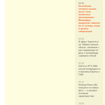
03:00
Российские
сотовые вышки
могут стать
полностью
автономными:
Минцифры
предлагает запитать
их от солнца, ветра
и дизель-
генераторов
02:00
В офисе Supermicro
на Тайване прошли
обыски, связанные с
расследованием по
делу о контрабанде
серверов в Китай
20:30
GeForce RTX 3060
начали возвращаться
в магазины Европы и
США
20:15
Nothing Phone (4b)
показался на живых
фото — и раскрыл
основные
характеристики
19:00