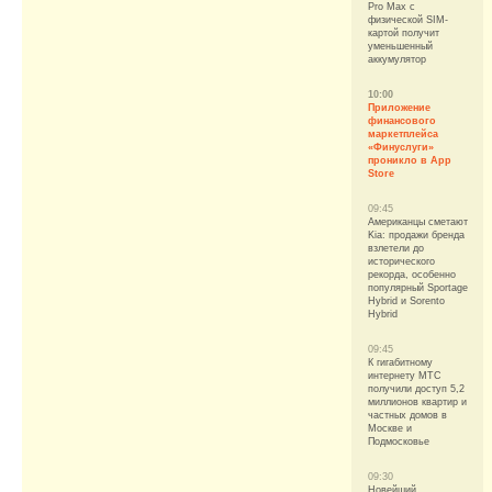
Pro Max с
физической SIM-
картой получит
уменьшенный
аккумулятор
10:00
Приложение
финансового
маркетплейса
«Финуслуги»
проникло в App
Store
09:45
Американцы сметают
Kia: продажи бренда
взлетели до
исторического
рекорда, особенно
популярный Sportage
Hybrid и Sorento
Hybrid
09:45
К гигабитному
интернету МТС
получили доступ 5,2
миллионов квартир и
частных домов в
Москве и
Подмосковье
09:30
Новейший