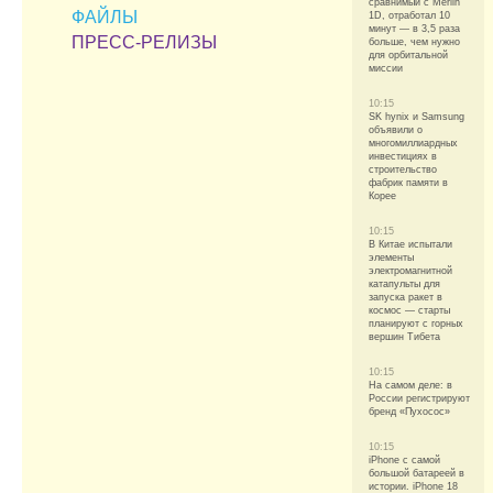
сравнимый с Merlin
ФАЙЛЫ
1D, отработал 10
минут — в 3,5 раза
ПРЕСС-РЕЛИЗЫ
больше, чем нужно
для орбитальной
миссии
10:15
SK hynix и Samsung
объявили о
многомиллиардных
инвестициях в
строительство
фабрик памяти в
Корее
10:15
В Китае испытали
элементы
электромагнитной
катапульты для
запуска ракет в
космос — старты
планируют с горных
вершин Тибета
10:15
На самом деле: в
России регистрируют
бренд «Пухосос»
10:15
iPhone с самой
большой батареей в
истории. iPhone 18