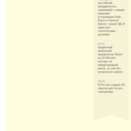
российский
авиадвигатель,
сравнимый с самыми
мощными
установками Rolls-
Royce и General
Electric: проект ПД-35
обрастает
техническими
деталями
09:15
Бюджетный
мобильный
аккумулятор Xiaomi
на 20 000 мАч
выходит на
международный
рынок, но уже без
встроенного кабеля
09:00
В России создали 3D-
принтер для печати
электроники