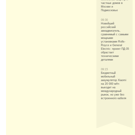
частных домов в
Москве и
Подмосковье
09:30
Новейший
российский
авиадвигатель,
сравнимый с самыми
мощными
установками Rolls-
Royce и General
Electric: проект ПД-35
обрастает
техническими
деталями
09:15
Бюджетный
мобильный
аккумулятор Xiaomi
на 20 000 мАч
выходит на
международный
рынок, но уже без
встроенного кабеля