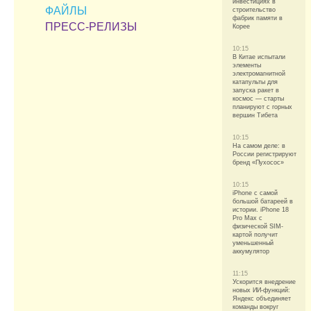
инвестициях в
ФАЙЛЫ
строительство
фабрик памяти в
ПРЕСС-РЕЛИЗЫ
Корее
10:15
В Китае испытали
элементы
электромагнитной
катапульты для
запуска ракет в
космос — старты
планируют с горных
вершин Тибета
10:15
На самом деле: в
России регистрируют
бренд «Пухосос»
10:15
iPhone с самой
большой батареей в
истории. iPhone 18
Pro Max с
физической SIM-
картой получит
уменьшенный
аккумулятор
11:15
Ускорится внедрение
новых ИИ-функций:
Яндекс объединяет
команды вокруг