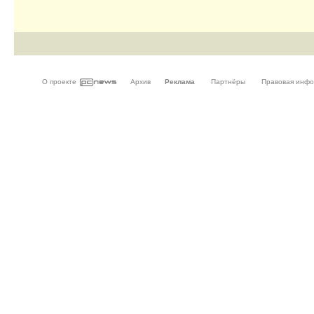
О проекте
Архив
Реклама
Партнёры
Правовая инф