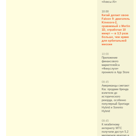
«Алисы AI»
10:00
Китай делает свою
Falcon 9: двигатель
Kinecore-2,
сравнимый с Merlin
1D, отработал 10
минут — в 3,5 раза
больше, чем нужно
для орбитальной
миссии
10:00
Приложение
финансового
маркетплейса
«Финуслуги»
проникло в App Store
09:45
Американцы сметают
Kia: продажи бренда
взлетели до
исторического
рекорда, особенно
популярный Sportage
Hybrid и Sorento
Hybrid
09:45
К гигабитному
интернету МТС
получили доступ 5,2
миллионов квартир и