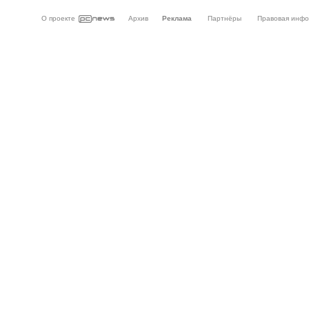
О проекте
Архив
Реклама
Партнёры
Правовая инф