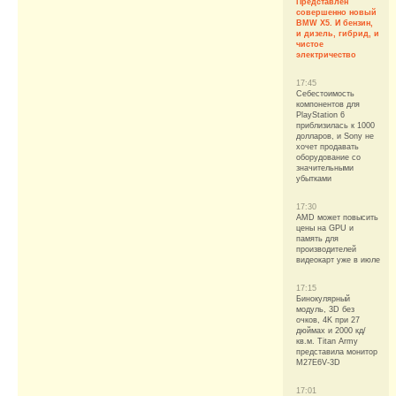
Представлен
совершенно новый
BMW X5. И бензин,
и дизель, гибрид, и
чистое
электричество
17:45
Себестоимость
компонентов для
PlayStation 6
приблизилась к 1000
долларов, и Sony не
хочет продавать
оборудование со
значительными
убытками
17:30
AMD может повысить
цены на GPU и
память для
производителей
видеокарт уже в июле
17:15
Бинокулярный
модуль, 3D без
очков, 4K при 27
дюймах и 2000 кд/
кв.м. Titan Army
представила монитор
M27E6V-3D
17:01