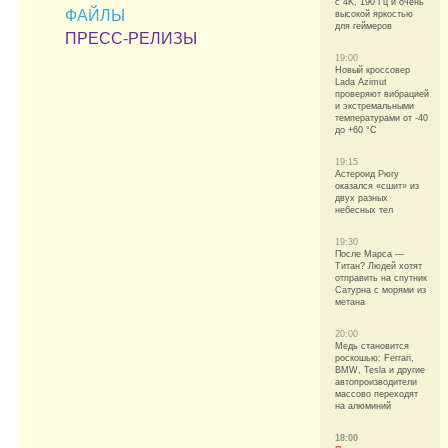
с 4K, 190 Гц и очень
ФАЙЛЫ
высокой яркостью
для геймеров
ПРЕСС-РЕЛИЗЫ
19:00
Новый кроссовер
Lada Azimut
проверяют вибрацией
и экстремальными
температурами от -40
до +60 °C
19:15
Астероид Рюгу
оказался «сшит» из
двух разных
небесных тел
19:30
После Марса —
Титан? Людей хотят
отправить на спутник
Сатурна с морями из
метана
20:00
Медь становится
роскошью: Ferrari,
BMW, Tesla и другие
автопроизводители
массово переходят
на алюминий
18:00