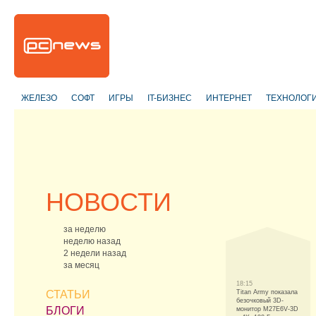
ЖЕЛЕЗО
СОФТ
ИГРЫ
IT-БИЗНЕС
ИНТЕРНЕТ
ТЕХНОЛОГ
НОВОСТИ
за неделю
неделю назад
2 недели назад
за месяц
18:15
СТАТЬИ
Titan Army показала
безочковый 3D-
БЛОГИ
монитор M27E6V-3D