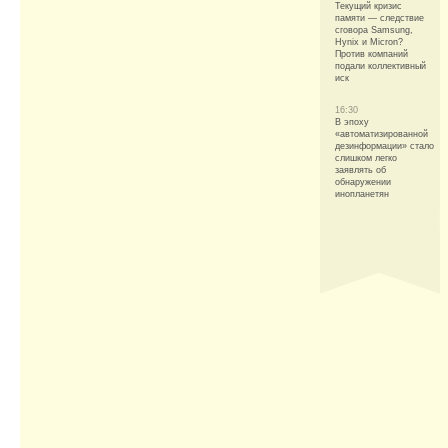
Текущий кризис
памяти — следствие
сговора Samsung,
Hynix и Micron?
Против компаний
подали коллективный
иск
16:30
В эпоху
«автоматизированной
дезинформации» стало
слишком легко
заявлять об
обнаружении
инопланетян