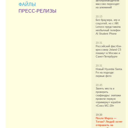
автопроизводители
ФАЙЛЫ
массово переходят
на алюминий
ПРЕСС-РЕЛИЗЫ
20:15
Без браузера, игр и
соцсетей, но с ИИ:
Lenovo представила
необычный телефон
AI Student Phone
20:31
Российский фастбэк-
кроссовер Jeland C5
покажут в Москве и
Санкт-Петербурге
20:31
Новый Hyundai Santa
Fe на подходе:
первые фото
20:45
Занять места и
проверить
скафандры: экипажи
провели первую
«примерку» корабля
«Союз МС-29»
19:30
После Марса —
Титан? Людей хотят
отправить на