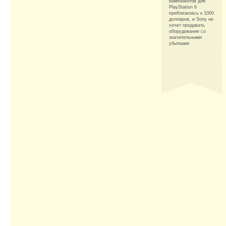
компонентов для
PlayStation 6
приблизилась к 1000
долларов, и Sony не
хочет продавать
оборудование со
значительными
убытками