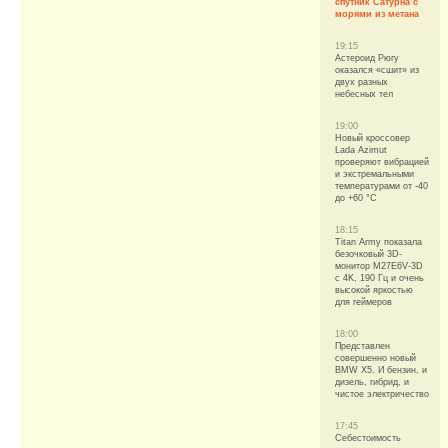
спутник Сатурна с
морями из метана
19:15
Астероид Рюгу
оказался «сшит» из
двух разных
небесных тел
19:00
Новый кроссовер
Lada Azimut
проверяют вибрацией
и экстремальными
температурами от -40
до +60 °C
18:15
Titan Army показала
безочковый 3D-
монитор M27E6V-3D
с 4K, 190 Гц и очень
высокой яркостью
для геймеров
18:00
Представлен
совершенно новый
BMW X5. И бензин, и
дизель, гибрид, и
чистое электричество
17:45
Себестоимость