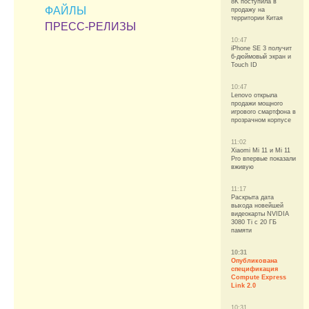
8K поступила в
ФАЙЛЫ
продажу на
территории Китая
ПРЕСС-РЕЛИЗЫ
10:47
iPhone SE 3 получит
6-дюймовый экран и
Touch ID
10:47
Lenovo открыла
продажи мощного
игрового смартфона в
прозрачном корпусе
11:02
Xiaomi Mi 11 и Mi 11
Pro впервые показали
вживую
11:17
Раскрыта дата
выхода новейшей
видеокарты NVIDIA
3080 Ti с 20 ГБ
памяти
10:31
Опубликована
спецификация
Compute Express
Link 2.0
10:31