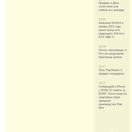
Продажи в День
холостяков уже
побили все рекорды
10:30
Компания NVIDIA в
январе 2021 года
может выпустить
видеокарту GeForce
RTX 3080 Ti
10:19
Лечить коронавирус в
России предложили
берёзовым грибом
10:17
Sony PlayStation 5
продают втридорога
10:17
Сгибающийся iPhone
с 8/256 ГБ памяти за
$1500. После выпуска
смартфона Apple
прекратит
производство iPad
Mini