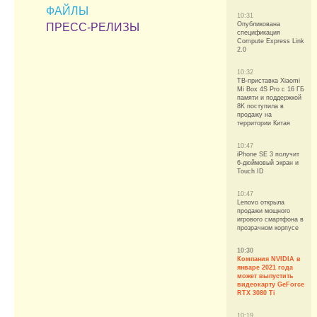
ФАЙЛЫ
10:31
Опубликована
ПРЕСС-РЕЛИЗЫ
спецификация
Compute Express Link
2.0
10:32
ТВ-приставка Xiaomi
Mi Box 4S Pro с 16 ГБ
памяти и поддержкой
8K поступила в
продажу на
территории Китая
10:47
iPhone SE 3 получит
6-дюймовый экран и
Touch ID
10:47
Lenovo открыла
продажи мощного
игрового смартфона в
прозрачном корпусе
10:30
Компания NVIDIA в
январе 2021 года
может выпустить
видеокарту GeForce
RTX 3080 Ti
10:19