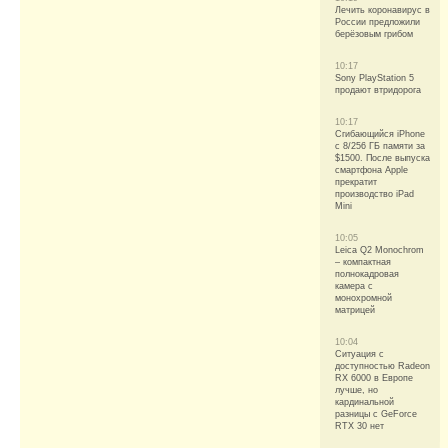
Лечить коронавирус в
России предложили
берёзовым грибом
10:17
Sony PlayStation 5
продают втридорога
10:17
Сгибающийся iPhone
с 8/256 ГБ памяти за
$1500. После выпуска
смартфона Apple
прекратит
производство iPad
Mini
10:05
Leica Q2 Monochrom
– компактная
полнокадровая
камера с
монохромной
матрицей
10:04
Ситуация с
доступностью Radeon
RX 6000 в Европе
лучше, но
кардинальной
разницы с GeForce
RTX 30 нет