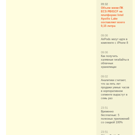
09:32
Объем мини-ПК
ECS PB01CF на
платформе Intel
Apollo Lake
составляет всего
0,15 литра
09:06
AirPods могут идти в
комплекте с iPhone 8
09:06
Как получить
халявные гигабайты в
облачных
хранилищах
09:02
Аналитики считают,
что за пять лет
продажи умных часов
в корпоративном
сегменте вырастут в
семь раз
23:51
Временно
бесплатные: 5
полезных приложений
со скидкой 100%
23:51