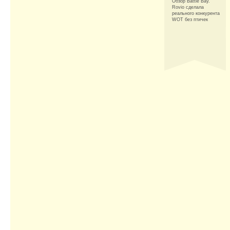
Обзор Battle Bay.
Rovio сделала
реального конкурента
WOT без птичек