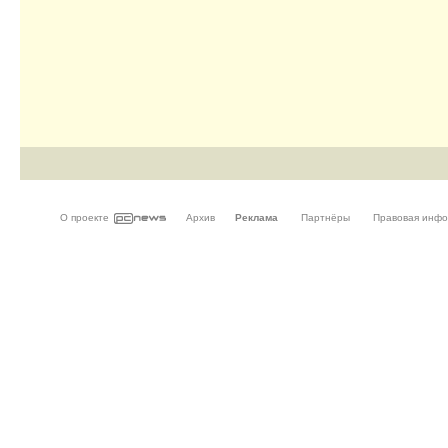
О проекте
Архив
Реклама
Партнёры
Правовая инф