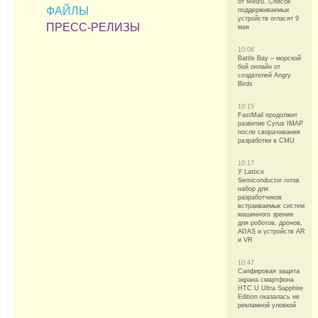
от Meizu. Список
ФАЙЛЫ
поддерживаемых
устройств огласят 9
ПРЕСС-РЕЛИЗЫ
мая
10:06
Battle Bay – морской
бой онлайн от
создателей Angry
Birds
10:15
FastMail продолжит
развитие Cyrus IMAP
после сворачивания
разработки в CMU
10:17
У Lattice
Semiconductor готов
набор для
разработчиков
встраиваемых систем
машинного зрения
для роботов, дронов,
ADAS и устройств AR
и VR
10:47
Сапфировая защита
экрана смартфона
HTC U Ultra Sapphire
Edition оказалась не
рекламной уловкой