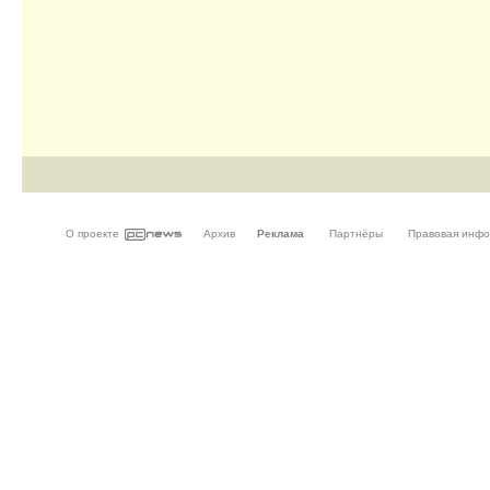
О проекте
Архив
Реклама
Партнёры
Правовая инф