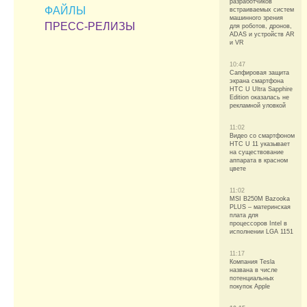
разработчиков
ФАЙЛЫ
встраиваемых систем
машинного зрения
ПРЕСС-РЕЛИЗЫ
для роботов, дронов,
ADAS и устройств AR
и VR
10:47
Сапфировая защита
экрана смартфона
HTC U Ultra Sapphire
Edition оказалась не
рекламной уловкой
11:02
Видео со смартфоном
HTC U 11 указывает
на существование
аппарата в красном
цвете
11:02
MSI B250M Bazooka
PLUS – материнская
плата для
процессоров Intel в
исполнении LGA 1151
11:17
Компания Tesla
названа в числе
потенциальных
покупок Apple