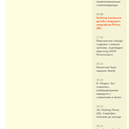
привилегированных
сопровождающих
07:00
Nothing раскрыла
дизайн грядущего
смартфона Phone
(4b)
07:00
Марсианские породы
содержат сложную
органику, подтвердил
марсоход NASA
Perseverance
06:45
Магнитная буря
накрыла Землю
06:45
В «Яндекс Go»
появились
комбинированные
маршруты с
самокатами и метро
06:30
Это Nothing Phone
(4b). Смартфон
показали до выхода
06:30