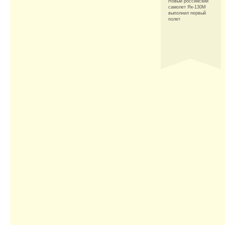
Новый российский
самолет Як-130М
выполнил первый
полет