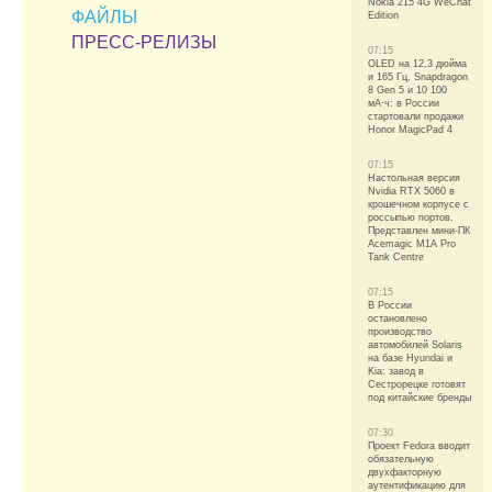
Nokia 215 4G WeChat
ФАЙЛЫ
Edition
ПРЕСС-РЕЛИЗЫ
07:15
OLED на 12,3 дюйма
и 165 Гц, Snapdragon
8 Gen 5 и 10 100
мА·ч: в России
стартовали продажи
Honor MagicPad 4
07:15
Настольная версия
Nvidia RTX 5060 в
крошечном корпусе с
россыпью портов.
Представлен мини-ПК
Acemagic M1A Pro
Tank Centre
07:15
В России
остановлено
производство
автомобилей Solaris
на базе Hyundai и
Kia: завод в
Сестрорецке готовят
под китайские бренды
07:30
Проект Fedora вводит
обязательную
двухфакторную
аутентификацию для