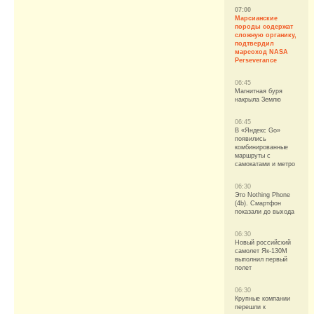
07:00
Марсианские
породы содержат
сложную органику,
подтвердил
марсоход NASA
Perseverance
06:45
Магнитная буря
накрыла Землю
06:45
В «Яндекс Go»
появились
комбинированные
маршруты с
самокатами и метро
06:30
Это Nothing Phone
(4b). Смартфон
показали до выхода
06:30
Новый российский
самолет Як-130М
выполнил первый
полет
06:30
Крупные компании
перешли к