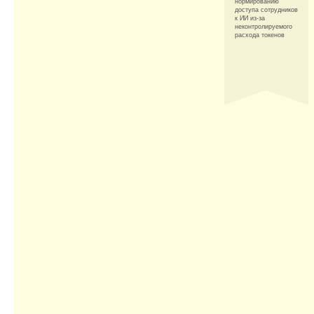
нормированию
доступа сотрудников
к ИИ из-за
неконтролируемого
расхода токенов