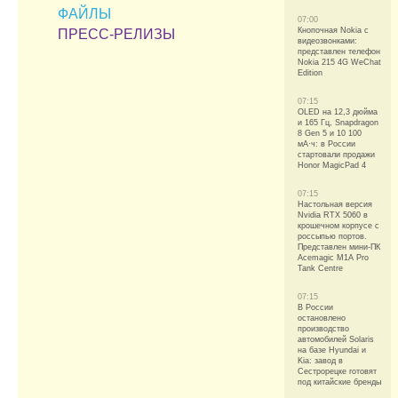
ФАЙЛЫ
07:00
Кнопочная Nokia с
ПРЕСС-РЕЛИЗЫ
видеозвонками:
представлен телефон
Nokia 215 4G WeChat
Edition
07:15
OLED на 12,3 дюйма
и 165 Гц, Snapdragon
8 Gen 5 и 10 100
мА·ч: в России
стартовали продажи
Honor MagicPad 4
07:15
Настольная версия
Nvidia RTX 5060 в
крошечном корпусе с
россыпью портов.
Представлен мини-ПК
Acemagic M1A Pro
Tank Centre
07:15
В России
остановлено
производство
автомобилей Solaris
на базе Hyundai и
Kia: завод в
Сестрорецке готовят
под китайские бренды