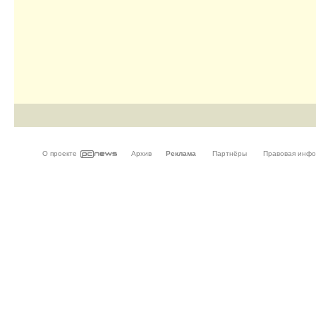
О проекте
Архив
Реклама
Партнёры
Правовая инф