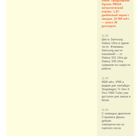
стиле. Представлен
Ugreen PB610:
металлический
корпус, 1,47-
дюймовый экран с
эмодзи, 10 000 мАч
— всего 30
долларов
11:00
Шесть Samsung
Galaxy Ultra в одном
тесте. Флагманы
Samsung шести
поколений — от
Galaxy S21 Ultra до
Galaxy S26 Ultra
сравнили по скорости
работы
11:00
9000 мАч, IP69 и
редкая для «китайца»
Snapdragon 7s Gen 4:
Vivo Y600 Turbo уже
доступен для заказа в
Китае
11:00
С помощью двигателя
Стирлинга финны
добыли
электричество из
горячего песка