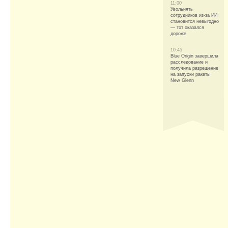
11:00
Увольнять
сотрудников из-за ИИ
становится невыгодно
— тот оказался
дороже
10:45
Blue Origin завершила
расследование и
получила разрешение
на запуски ракеты
New Glenn