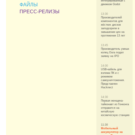
интегрированный с
ФАЙЛЫ
движком Godot
ПРЕСС-РЕЛИЗЫ
13:30
Производителей
компонентов для
жёстких дисков
заподозрили в
завышении цен на
протяжении 13 лет
13:45
Производитель умных
колец Oura подал
заявку на IPO
14:00
USB-кабель для
взлома ПК и с
режимом
самоуничтожения.
Представлен
Hacknect
14:30
Первая женщина-
тайконавт из Гонконга
отправится на
китайскую
космическую станцию
11:30
Мобильный
аккумулятор на