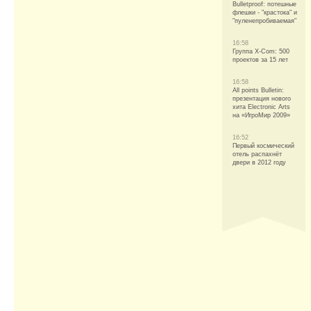
Bulletproof: потешные
флешки - "крастока" и
"пуленепробиваемая"
16:58
Группа X-Com: 500
проектов за 15 лет
16:58
All points Bulletin:
презентация нового
хита Electronic Arts
на «ИгроМир 2009»
16:52
Первый космический
отель распахнёт
двери в 2012 году