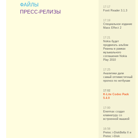
ФАЙЛЫ
17:17
Foxit Reader 3.1.3
ПРЕСС-РЕЛИЗЫ
17:19
Специальное издание
Mass Effect 2
17:21
Nokia будет
продвигать альбом
Рианны в рамках
музыкального
соглашения Nokia
Play 2010
17:25
Аналитики дали
самый оптимистичный
прогноз по нетбукам
17:02
K-Lite Codec Pack
5.4.0
17:00
Enermax создал
клавиатуру со
встроенной мышкой
16:58
Pretec i-DiskBella II и
Pretec i-Disk