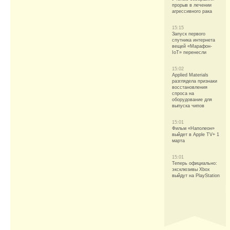
прорыв в лечении
агрессивного рака
15:15
Запуск первого
спутника интернета
вещей «Марафон-
IoT» перенесли
15:02
Applied Materials
разглядела признаки
восстановления
спроса на
оборудование для
выпуска чипов
15:01
Фильм «Наполеон»
выйдет в Apple TV+ 1
марта
15:01
Теперь официально:
эксклюзивы Xbox
выйдут на PlayStation