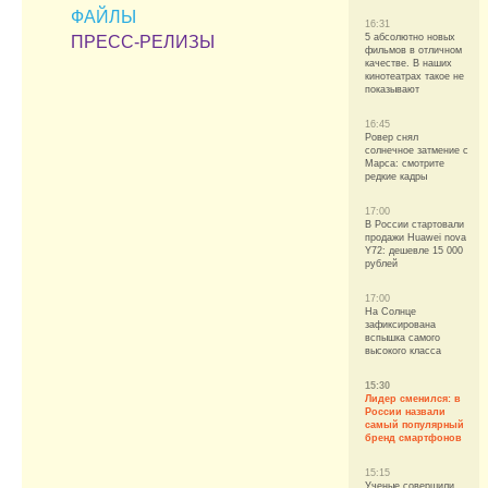
ФАЙЛЫ
16:31
5 абсолютно новых
ПРЕСС-РЕЛИЗЫ
фильмов в отличном
качестве. В наших
кинотеатрах такое не
показывают
16:45
Ровер снял
солнечное затмение с
Марса: смотрите
редкие кадры
17:00
В России стартовали
продажи Huawei nova
Y72: дешевле 15 000
рублей
17:00
На Солнце
зафиксирована
вспышка самого
высокого класса
15:30
Лидер сменился: в
России назвали
самый популярный
бренд смартфонов
15:15
Ученые совершили