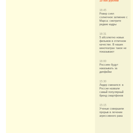
15 000 рублей
16:45
Ровер снял
солнечное затмение с
Марса: смотрите
редкие кадры
16:31
5 абсолютно новых
фильмов в отличном
качестве. В наших
кинотеатрах такое не
показывают
16:00
Россиян будут
наказывать за
дипфейки
15:30
Лидер сменился: в
России назвали
самый популярный
бренд смартфонов
15:15
Ученые совершили
прорыв в лечении
агрессивного рака