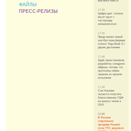
высокого класса
ФАЙЛЫ
17:30
ПРЕСС-РЕЛИЗЫ
Цифра дня: сколько
весит грунт с
«астероида
апокалипсиса»
17:45
Представлен новый
ноутбук-трансформер
Lenovo Yoga Book 9 с
двумя дисплеями
17:46
Apple приостановила
разработку складного
айфона, потому что
прототипы гибких
экранов не прошли
испытания
17:46
Сэм Альтман
пытается получить
благословение США
на выпуск чипов в
ОАЭ
17:00
В России
стартовали
продажи Huawei
nova Y72: дешевле