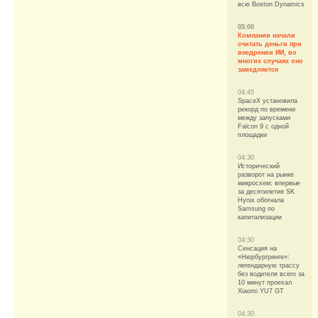
всю Boston Dynamics
05:00
Компании начали
считать деньги при
внедрении ИИ, во
многих случаях оно
замедляется
04:45
SpaceX установила
рекорд по времени
между запусками
Falcon 9 с одной
площадки
04:30
Исторический
разворот на рынке
микросхем: впервые
за десятилетия SK
Hynix обогнала
Samsung по
капитализации
04:30
Сенсация на
«Нюрбургринге»:
легендарную трассу
без водителя всего за
10 минут проехал
Xiaomi YU7 GT
04:30