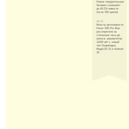
Новые твердотельные
батареи сохраняют
до 84,2% емкости
после 350 циклов
04:15
Монстр автономности
Honor X80 Pro Max
рассекретили за
считанные часы до
анонса: аккумулятор
11000 мА·ч, новый
чип Snapdragon,
MagicOS 10 и Android
16