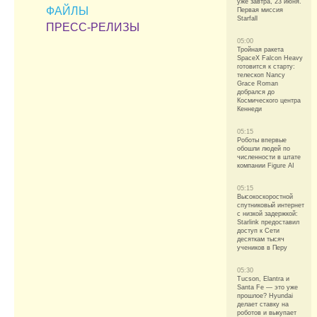
уже завтра, 23 июня.
ФАЙЛЫ
Первая миссия
Starfall
ПРЕСС-РЕЛИЗЫ
05:00
Тройная ракета
SpaceX Falcon Heavy
готовится к старту:
телескоп Nancy
Grace Roman
добрался до
Космического центра
Кеннеди
05:15
Роботы впервые
обошли людей по
численности в штате
компании Figure AI
05:15
Высокоскоростной
спутниковый интернет
с низкой задержкой:
Starlink предоставил
доступ к Сети
десяткам тысяч
учеников в Перу
05:30
Tucson, Elantra и
Santa Fe — это уже
прошлое? Hyundai
делает ставку на
роботов и выкупает