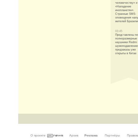
человечеству» и
«Нападение
инопланетян».
Странные SMS-
оповещения напу
жителей Бразили
03:45
Представлены п
полноразмерные
наушники Redmi
шумоподавление
предзаказы уже
открыты в Китае
О проекте
Архив
Реклама
Партнёры
Правов