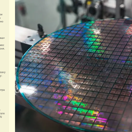
ри
о
оно
лка»
смос
юня.
eavy
у:
нтра
о
тате
AI