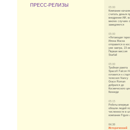
ПРЕСС-РЕЛИЗЫ
05:00
Компании начали
считать деньги п
внедрении ИИ, в
многих случаях 
замедляется
05:00
«Летающая таре
Илона Маска
отправится в ко
уже завтра, 23 и
Первая миссия
Starfall
05:00
Тройная ракета
SpaceX Falcon H
готовится к старт
телескоп Nancy
Grace Roman
добрался до
Космического це
Кеннеди
05:15
Роботы впервые
обошли людей п
численности в ш
компании Figure 
04:30
Исторический