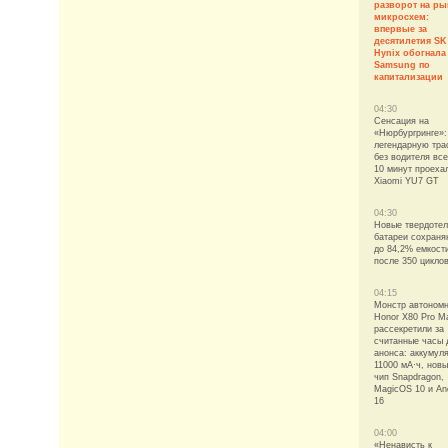
разворот на ры
микросхем:
впервые за
десятилетия SK
Hynix обогнала
Samsung по
капитализации
04:30
Сенсация на
«Нюрбургринге»:
легендарную тра
без водителя все
10 минут проеха
Xiaomi YU7 GT
04:30
Новые твердоте
батареи сохраня
до 84,2% емкост
после 350 цикло
04:15
Монстр автоном
Honor X80 Pro M
рассекретили за
считанные часы 
анонса: аккумул
11000 мА·ч, нов
чип Snapdragon,
MagicOS 10 и An
16
04:00
«Ненависть к