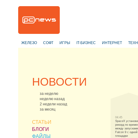
ЖЕЛЕЗО
СОФТ
ИГРЫ
IT-БИЗНЕС
ИНТЕРНЕТ
ТЕХ
НОВОСТИ
за неделю
неделю назад
2 недели назад
за месяц
04:45
СТАТЬИ
SpaceX установ
рекорд по време
БЛОГИ
между запусками
Falcon 9 с одной
ФАЙЛЫ
площадки