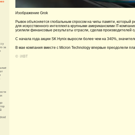
нке
Изображение Grok
Рывок объясняется глобальным спросом на чипы памяти, который ре
для искусственного интеллекта крупными американскими IT-компани
усилили финансовые результаты отрасли, сделав производителей 
С начала года акции SK Hynix выросли более чем на 340%, значите
ссу
В мае компания вместе с Micron Technology впервые преодолели пла
го за
л
©
iXBT
льные
ют
и
в
ности
ax
до
ятор
ый
droid