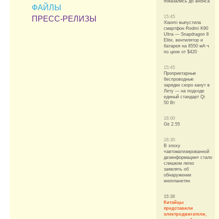
показались до анонса
ФАЙЛЫ
15:45
ПРЕСС-РЕЛИЗЫ
Xiaomi выпустила
смартфон Redmi K90
Ultra — Snapdragon 8
Elite, вентилятор и
батарея на 8550 мА·ч
по цене от $420
15:45
Проприетарные
беспроводные
зарядки скоро канут в
Лету — на подходе
единый стандарт Qi
50 Вт
16:00
Git 2.55
16:30
В эпоху
«автоматизированной
дезинформации» стало
слишком легко
заявлять об
обнаружении
инопланетян
15:30
Китайцы
представили
электродвигатели,