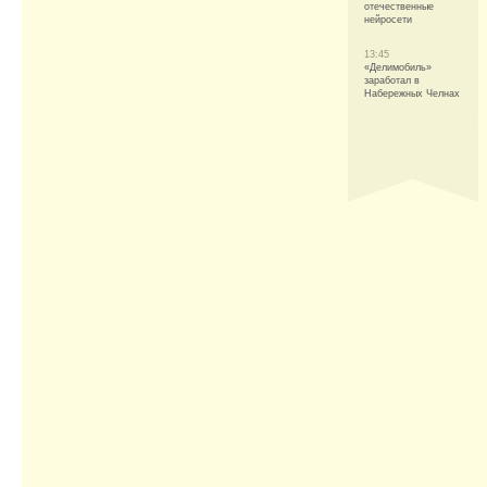
отечественные
нейросети
13:45
«Делимобиль»
заработал в
Набережных Челнах