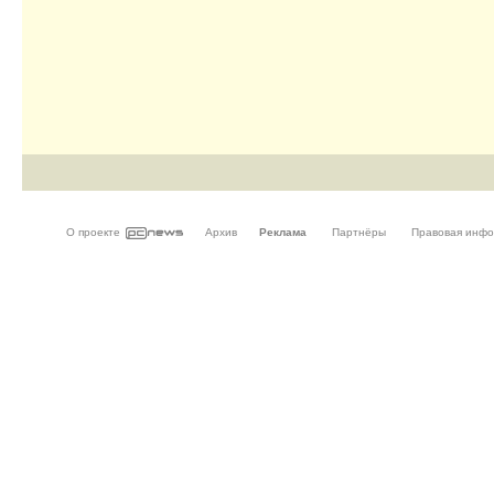
О проекте
Архив
Реклама
Партнёры
Правовая инф