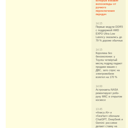
которые избавят
велосипеды от
ручного
переключения
передач
14:15
Первые модули DDR5
с поддержкой AMD
EXPO Ultra Low
Latency оказались до
79 % дороже обычных
14:15
Королева без
бензоколонки: у
Toyota четвёртый
месяц подряд падают
продажи машин с
ДВС, зато спрос на
электромобили
взлетел на 170 %
14:00
Астронавты NASA
ремонтируют робо-
руку МКС в открытом
космосе
13:45
«Алиса AI» и
«ГигаЧат» обогнали
ChatGPT, DeepSeek и
Gemini: россияне
делают ставку на