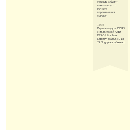
которые избавят
велосипеды от
ручного
переключения
передач
14:15
Первые модули DDR5
с поддержкой AMD
EXPO Ultra Low
Latency оказались до
79 % дороже обычных