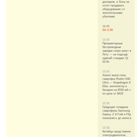
долларов, и Sony не
хочет продавать
оборудование со
значительными
убытками
16:00
Git 2.55
15:45
Проприетарные
беспроводные
зарядки скоро канут в
Лету — на подходе
единый стандарт Qi
50 Вт
15:45
Xiaomi выпустила
смартфон Redmi K90
Ultra — Snapdragon 8
Elite, вентилятор и
батарея на 8550 мА·ч
по цене от $420
15:30
Грядущие складные
смартфоны Samsung
Galaxy Z 8 Fold и Flip
показались до анонса
15:30
Китайцы представили
электродвигатели,