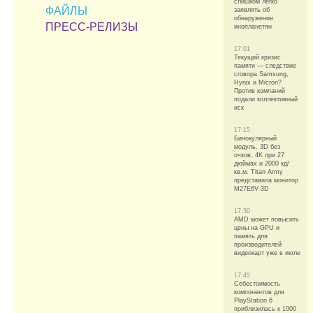
слишком легко
ФАЙЛЫ
заявлять об
обнаружении
ПРЕСС-РЕЛИЗЫ
инопланетян
17:01
Текущий кризис
памяти — следствие
сговора Samsung,
Hynix и Micron?
Против компаний
подали коллективный
иск
17:15
Бинокулярный
модуль, 3D без
очков, 4K при 27
дюймах и 2000 кд/
кв.м. Titan Army
представила монитор
M27E6V-3D
17:30
AMD может повысить
цены на GPU и
память для
производителей
видеокарт уже в июле
17:45
Себестоимость
компонентов для
PlayStation 6
приблизилась к 1000