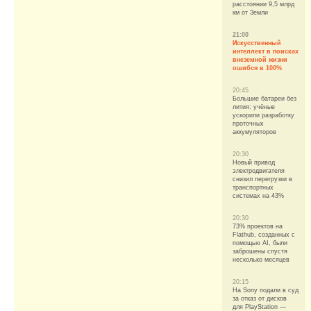
расстоянии 9,5 млрд
км от Земли
21:00
Искусственный
интеллект в поисках
внеземной жизни
ошибся в 100%
20:45
Большие батареи без
лития: учёные
ускорили разработку
проточных
аккумуляторов
20:30
Новый привод
электродвигателя
снизил перегрузки в
транспортных
системах на 43%
20:30
73% проектов на
Flathub, созданных с
помощью AI, были
заброшены спустя
несколько месяцев
20:15
На Sony подали в суд
за отказ от дисков
для PlayStation —