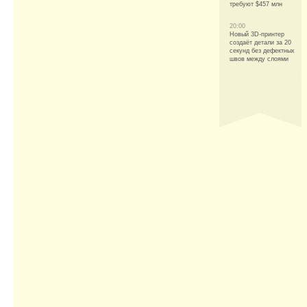
требуют $457 млн
20:00
Новый 3D-принтер
создаёт детали за 20
секунд без дефектных
швов между слоями