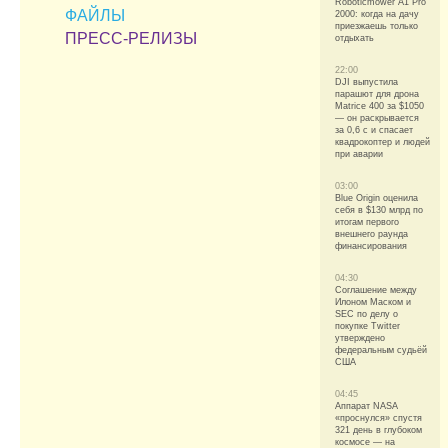
Roboticmower A1 Pro
ФАЙЛЫ
2000: когда на дачу
приезжаешь только
ПРЕСС-РЕЛИЗЫ
отдыхать
22:00
DJI выпустила
парашют для дрона
Matrice 400 за $1050
— он раскрывается
за 0,6 с и спасает
квадрокоптер и людей
при аварии
03:00
Blue Origin оценила
себя в $130 млрд по
итогам первого
внешнего раунда
финансирования
04:30
Соглашение между
Илоном Маском и
SEC по делу о
покупке Twitter
утверждено
федеральным судьёй
США
04:45
Аппарат NASA
«проснулся» спустя
321 день в глубоком
космосе — на