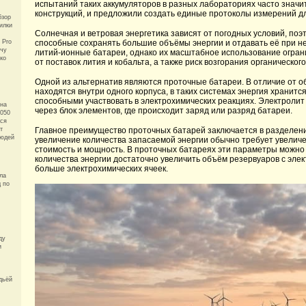
испытаний таких аккумуляторов в разных лабораториях часто знач
конструкций, и предложили создать единые протоколы измерений дл
бзор
илки
Солнечная и ветровая энергетика зависят от погодных условий, по
 Pro
способные сохранять большие объёмы энергии и отдавать её при н
ачу
литий-ионные батареи, однако их масштабное использование огран
ко
от поставок лития и кобальта, а также риск возгорания органическог
Одной из альтернатив являются проточные батареи. В отличие от о
находятся внутри одного корпуса, в таких системах энергия хранитс
способными участвовать в электрохимических реакциях. Электролит
она
через блок элементов, где происходит заряд или разряд батареи.
1050
тся
т
Главное преимущество проточных батарей заключается в разделени
людей
увеличение количества запасаемой энергии обычно требует увелич
стоимость и мощность. В проточных батареях эти параметры можно
количества энергии достаточно увеличить объём резервуаров с эл
больше электрохимических ячеек.
ила
д по
ду
и
дьёй