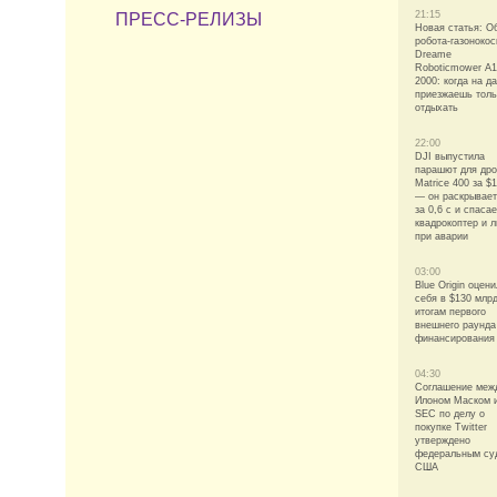
21:15
ПРЕСС-РЕЛИЗЫ
Новая статья: О
робота-газонокос
Dreame
Roboticmower A1
2000: когда на д
приезжаешь толь
отдыхать
22:00
DJI выпустила
парашют для др
Matrice 400 за $
— он раскрывае
за 0,6 с и спасае
квадрокоптер и 
при аварии
03:00
Blue Origin оцен
себя в $130 млр
итогам первого
внешнего раунда
финансирования
04:30
Соглашение меж
Илоном Маском 
SEC по делу о
покупке Twitter
утверждено
федеральным су
США