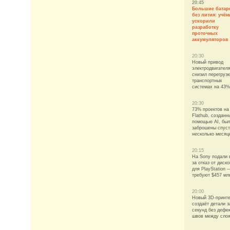
20:45
Большие батар
без лития: учё
ускорили
разработку
проточных
аккумуляторов
20:30
Новый привод
электродвигател
снизил перегрузк
транспортных
системах на 43%
20:30
73% проектов на
Flathub, созданн
помощью AI, бы
заброшены спус
несколько месяц
20:15
На Sony подали 
за отказ от диско
для PlayStation 
требуют $457 мл
20:00
Новый 3D-принт
создаёт детали з
секунд без дефе
швов между сло