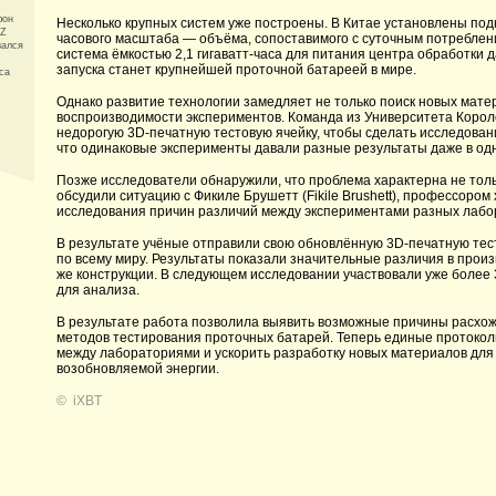
фон
Несколько крупных систем уже построены. В Китае установлены под
 Z
часового масштаба — объёма, сопоставимого с суточным потреблен
зался
система ёмкостью 2,1 гигаватт-часа для питания центра обработки 
запуска станет крупнейшей проточной батареей в мире.
са
Однако развитие технологии замедляет не только поиск новых мате
воспроизводимости экспериментов. Команда из Университета Королев
недорогую 3D-печатную тестовую ячейку, чтобы сделать исследовани
что одинаковые эксперименты давали разные результаты даже в од
Позже исследователи обнаружили, что проблема характерна не толь
обсудили ситуацию с Фикиле Брушетт (Fikile Brushett), профессоро
исследования причин различий между экспериментами разных лабо
В результате учёные отправили свою обновлённую 3D-печатную тес
по всему миру. Результаты показали значительные различия в прои
же конструкции. В следующем исследовании участвовали уже более
для анализа.
В результате работа позволила выявить возможные причины расхо
методов тестирования проточных батарей. Теперь единые протокол
между лабораториями и ускорить разработку новых материалов дл
возобновляемой энергии.
©
iXBT