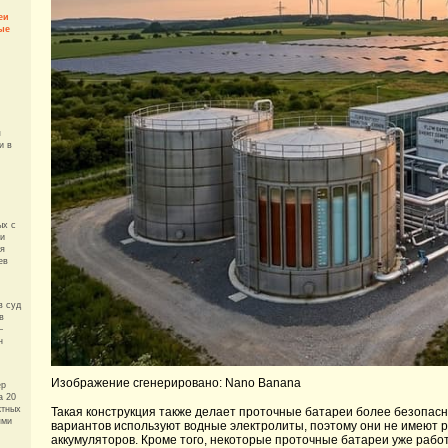
еи
ные
я
и в
ых с
ли
тя
ев
в суд
в
—
н
Изображение сгенерировано: Nano Banana
ер
а 20
ктных
Такая конструкция также делает проточные батареи более безопасн
ями
вариантов используют водные электролиты, поэтому они не имеют р
аккумуляторов. Кроме того, некоторые проточные батареи уже рабо