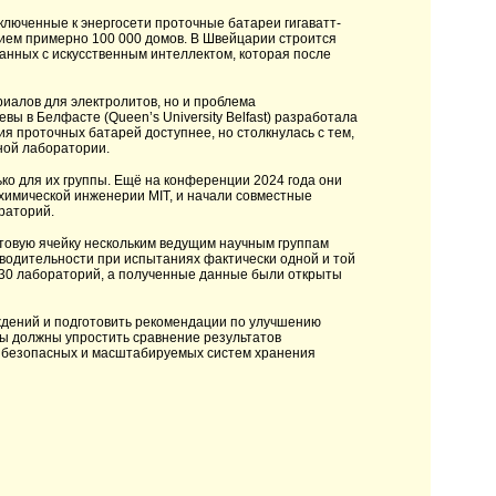
ключенные к энергосети проточные батареи гигаватт-
ием примерно 100 000 домов. В Швейцарии строится
данных с искусственным интеллектом, которая после
риалов для электролитов, но и проблема
ы в Белфасте (Queen’s University Belfast) разработала
я проточных батарей доступнее, но столкнулась с тем,
ной лаборатории.
ко для их группы. Ещё на конференции 2024 года они
м химической инженерии MIT, и начали совместные
раторий.
товую ячейку нескольким ведущим научным группам
зводительности при испытаниях фактически одной и той
 30 лабораторий, а полученные данные были открыты
ждений и подготовить рекомендации по улучшению
ы должны упростить сравнение результатов
я безопасных и масштабируемых систем хранения