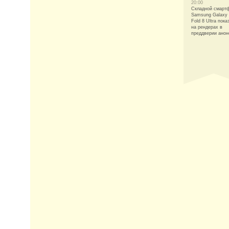
20:00
Складной смарт
Samsung Galaxy
Fold 8 Ultra пока
на рендерах в
преддверии анон