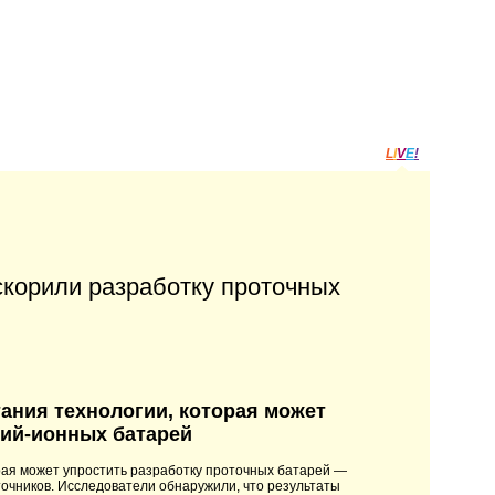
L
I
V
E
!
скорили разработку проточных
ания технологии, которая может
тий-ионных батарей
рая может упростить разработку проточных батарей —
очников. Исследователи обнаружили, что результаты