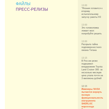
ФАЙЛЫ
13:00
"Япония готовится к
ПРЕСС-РЕЛИЗЫ
второму
испытательному
запуску ракеты H3
13:00
Это головоломка
ломает мозг:
попробуйте решить
13:00
Раскрыта тайна
подповерхностного
океана Титана
13:15
В России резко
подешевел
внедорожник Toyota
Land Cruiser 300: за
несколько месяцев
цена упала почти на
3 миллиона рублей
12:15
Инженеры NASA
пытаются вернуть
полную
функциональность
инструмента
SHERLOC
марсохода