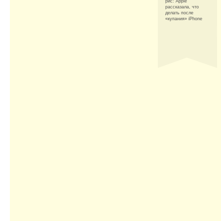
рис: Apple
рассказала, что
делать после
«купания» iPhone