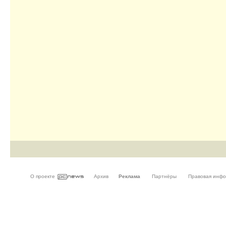
О проекте
Архив
Реклама
Партнёры
Правовая инф