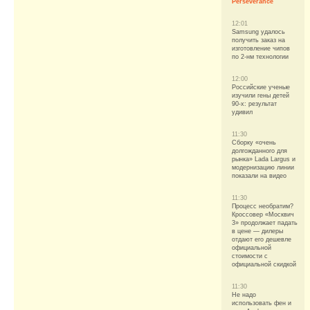
Perseverance
12:01
Samsung удалось
получить заказ на
изготовление чипов
по 2-нм технологии
12:00
Российские ученые
изучили гены детей
90-х: результат
удивил
11:30
Сборку «очень
долгожданного для
рынка» Lada Largus и
модернизацию линии
показали на видео
11:30
Процесс необратим?
Кроссовер «Москвич
3» продолжает падать
в цене — дилеры
отдают его дешевле
официальной
стоимости с
официальной скидкой
11:30
Не надо
использовать фен и