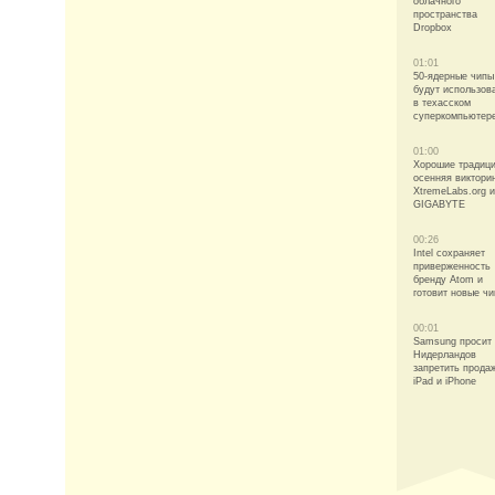
облачного
пространства
Dropbox
01:01
50-ядерные чипы 
будут использов
в техасском
суперкомпьютер
01:00
Хорошие традици
осенняя виктори
XtremeLabs.org и
GIGABYTE
00:26
Intel сохраняет
приверженность
бренду Atom и
готовит новые ч
00:01
Samsung просит
Нидерландов
запретить прода
iPad и iPhone