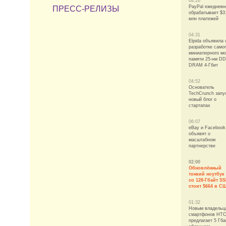
04:26
PayPal ежедневн
ПРЕСС-РЕЛИЗЫ
обрабатывает $3
млн платежей
04:31
Elpida объявила 
разработке само
миниатюрного м
памяти 25-нм D
DRAM 4-Гбит
04:52
Основатель
TechCrunch запу
новый блог о
стартапах
06:07
eBay и Facebook
объявят о
масштабном
партнерстве
02:00
Обновлённый
тонкий ноутбук
со 128-Гбайт S
стоит $664 в С
01:32
Новым владельц
смартфонов HT
предлагает 5 Гба