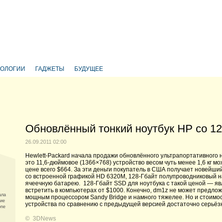
НОЛОГИИ
ГАДЖЕТЫ
БУДУЩЕЕ
Обновлённый тонкий ноутбук HP со 1
26.09.2011 02:00
Hewlett-Packard начала продажи обновлённого ультрапортативного н
это 11,6-дюймовое (1366×768) устройство весом чуть менее 1,6 кг 
цене всего $664. За эти деньги покупатель в США получает новейши
со встроенной графикой HD 6320M, 128-Гбайт полупроводниковый на
ячеечную батарею. 128-Гбайт SSD для ноутбука с такой ценой — я
встретить в компьютерах от $1000. Конечно, dm1z не может предлож
ала
мощным процессором Sandy Bridge и намного тяжелее. Но и стоимос
ние
устройства по сравнению с предыдущей версией достаточно серьёзны
one
©
3DNews