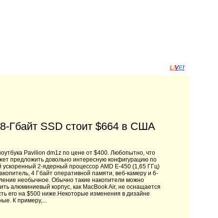
L
I
V
E
!
28-Гбайт SSD стоит $664 в США
оутбука Pavilion dm1z по цене от $400. Любопытно, что
может предложить довольно интересную конфигурацию по
й ускоренный 2-ядерный процессор AMD E-450 (1,65 ГГц)
копитель, 4 Гбайт оперативной памяти, веб-камеру и 6-
вление необычное. Обычно такие накопители можно
ить алюминиевый корпус, как MacBook Air, не оснащается
ть его на $500 ниже.Некоторые изменения в дизайне
е. К примеру,...