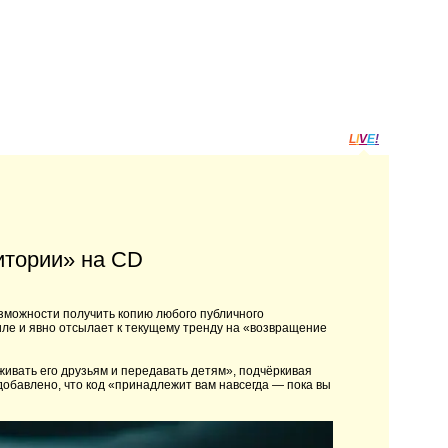
L
I
V
E
!
итории» на CD
озможности получить копию любого публичного
ле и явно отсылает к текущему тренду на «возвращение
живать его друзьям и передавать детям», подчёркивая
бавлено, что код «принадлежит вам навсегда — пока вы