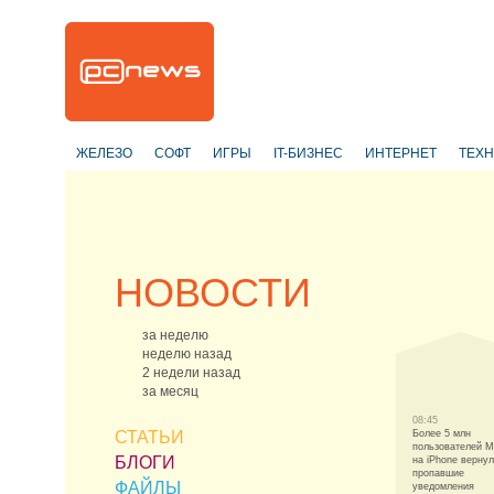
ЖЕЛЕЗО
СОФТ
ИГРЫ
IT-БИЗНЕС
ИНТЕРНЕТ
ТЕХ
НОВОСТИ
за неделю
неделю назад
2 недели назад
за месяц
08:45
СТАТЬИ
Более 5 млн
пользователей 
БЛОГИ
на iPhone верну
пропавшие
ФАЙЛЫ
уведомления