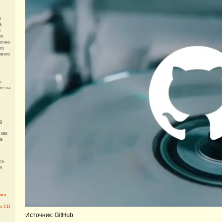
k
а
и
on
точно
го
ового
а
ие на
g
 как
ra
сь
а
жил
а CD
Источник: GitHub