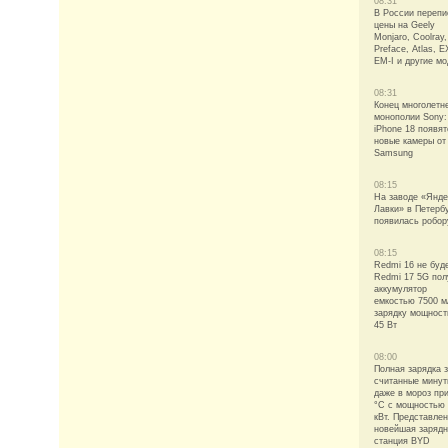
08:31
В России перепи
цены на Geely
Monjaro, Coolray,
Preface, Atlas, E
EM-I и другие м
08:31
Конец многолетн
монополии Sony:
iPhone 18 появят
новые камеры от
Samsung
08:15
На заводе «Янде
Лавки» в Петерб
появилась робор
08:15
Redmi 16 не буде
Redmi 17 5G пол
аккумулятор
емкостью 7500 м
зарядку мощнос
45 Вт
08:00
Полная зарядка 
считанные мину
даже в мороз при
°C с мощностью
кВт. Представле
новейшая заряд
станция BYD