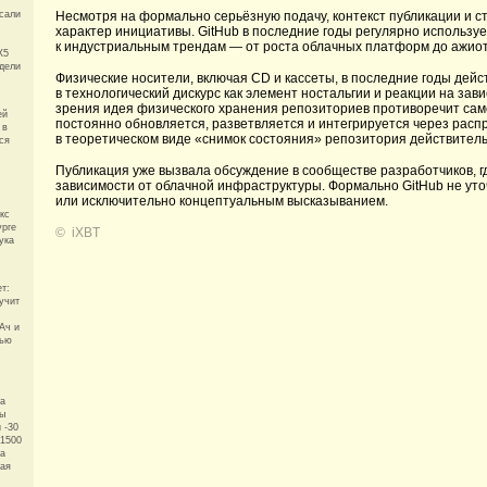
Несмотря на формально серьёзную подачу, контекст публикации и с
сали
характер инициативы. GitHub в последние годы регулярно использ
к индустриальным трендам — от роста облачных платформ до ажиот
X5
одели
Физические носители, включая CD и кассеты, в последние годы дей
в технологический дискурс как элемент ностальгии и реакции на зав
зрения идея физического хранения репозиториев противоречит сам
ей
постоянно обновляется, разветвляется и интегрируется через рас
 в
в теоретическом виде «снимок состояния» репозитория действитель
ся
Публикация уже вызвала обсуждение в сообществе разработчиков, гд
зависимости от облачной инфраструктуры. Формально GitHub не уто
или исключительно концептуальным высказыванием.
кс
урге
©
iXBT
ука
т:
учит
Ач и
тью
за
ты
 -30
 1500
на
ная