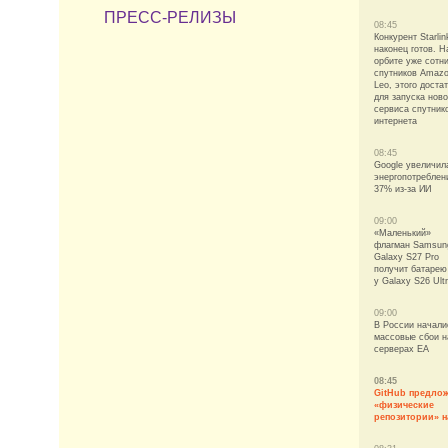
ПРЕСС-РЕЛИЗЫ
08:45
Конкурент Starlin
наконец готов. Н
орбите уже сотн
спутников Amaz
Leo, этого доста
для запуска ново
сервиса спутник
интернета
08:45
Google увеличил
энергопотреблен
37% из-за ИИ
09:00
«Маленький»
флагман Samsun
Galaxy S27 Pro
получит батарею
у Galaxy S26 Ult
09:00
В России начали
массовые сбои н
серверах EA
08:45
GitHub предло
«физические
репозитории» н