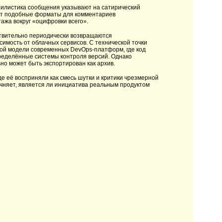
тилистика сообщения указывают на сатирический
ует подобные форматы для комментариев
ажа вокруг «оцифровки всего».
ствительно периодически возвращаются
исимость от облачных сервисов. С технической точки
ой модели современных DevOps-платформ, где код
пределённые системы контроля версий. Однако
но может быть экспортирован как архив.
е её восприняли как смесь шутки и критики чрезмерной
чняет, является ли инициатива реальным продуктом