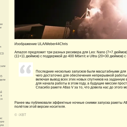
Max
ли
Изображение ULA/Weber44Chris
л
Amazon предложит три разных ресивера для Leo: Nano (7×7 дюймов) 
 CD
(11×11 дюймов) с поддержкой до 400 Мбит/с и Ultra (20×30 дюймов) с 
сали
Последние несколько запусков были масштабными для 
чего достаточно для обеспечения непрерывной работы
X5
включая вывод всех этих новых спутников на заданную 
одели
для начала работы в этом году, а будущие миссии прос
Спасибо ракете Atlas V за то, что довела нас до этого 
ей
 в
ся
Ранее мы публиковали эффектные ночные снимки запуска ракеты Atl
полётом этой версии носителя.
©
iXBT
кс
урге
ука