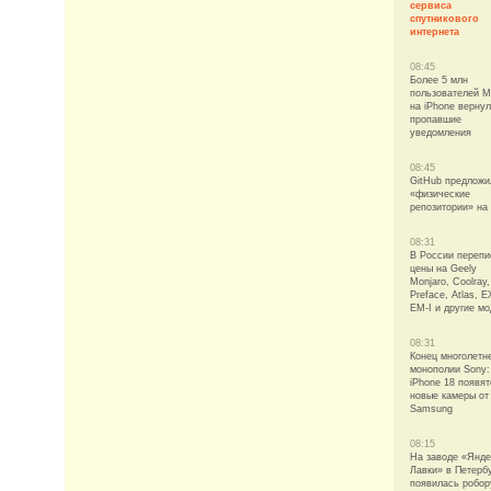
сервиса
спутникового
интернета
08:45
Более 5 млн
пользователей 
на iPhone верну
пропавшие
уведомления
08:45
GitHub предложи
«физические
репозитории» на
08:31
В России перепи
цены на Geely
Monjaro, Coolray,
Preface, Atlas, E
EM-I и другие м
08:31
Конец многолетн
монополии Sony:
iPhone 18 появят
новые камеры от
Samsung
08:15
На заводе «Янде
Лавки» в Петерб
появилась робор