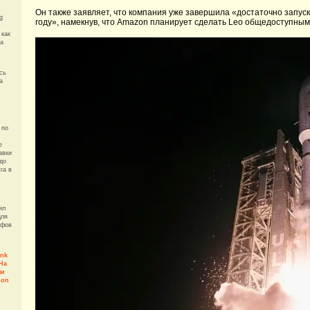
Он также заявляет, что компания уже завершила «достаточно запуск
g
году», намекнув, что Amazon планирует сделать Leo общедоступным 
 как
ra
сь
а
 по
e
авки
до
ra в
ил
для
ифов
ink
 На
ни
zon