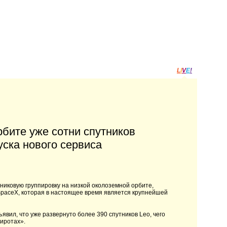
L
I
V
E
!
орбите уже сотни спутников
уска нового сервиса
никовую группировку на низкой околоземной орбите,
т SpaceX, которая в настоящее время является крупнейшей
явил, что уже развернуто более 390 спутников Leo, чего
иротах».