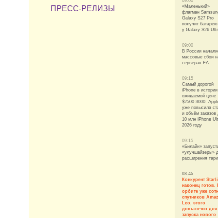
09:00
«Маленький»
ПРЕСС-РЕЛИЗЫ
флагман Samsun
Galaxy S27 Pro
получит батарею
у Galaxy S26 Ult
09:00
В России начали
массовые сбои н
серверах EA
09:15
Самый дорогой
iPhone в истории
ожидаемой цене
$2500-3000. Appl
уже повысила ст
и объём заказов 
10 млн iPhone Ult
2026 году
09:15
«Билайн» запуст
«улучшайзеры» 
расширения тар
08:45
Конкурент Starl
наконец готов.
орбите уже сот
спутников Ama
Leo, этого
достаточно для
запуска нового