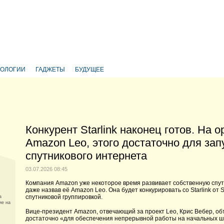
НОЛОГИИ
ГАДЖЕТЫ
БУДУЩЕЕ
Конкурент Starlink наконец готов. На 
Amazon Leo, этого достаточно для зап
спутникового интернета
03.07.2026 08:45
Компания Amazon уже некоторое время развивает собственную спут
даже назвав её Amazon Leo. Она будет конкурировать со Starlink о
спутниковой группировкой.
а
ие на
Вице-президент Amazon, отвечающий за проект Leo, Крис Вебер, объ
достаточно «для обеспечения непрерывной работы на начальных ш