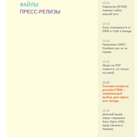
15:00
ФАЙЛЫ
Навигатор GP3300
поможет найти
ПРЕСС-РЕЛИЗЫ
верный путь
15:10
Sony отказывается от
DRM в США и Канаде
15:20
Появление UMPC
Noahpad уже не за
горами
15:52
Skype на PSP
появится, но только
на новой
14:20
Система контроля
доступа F703S –
оптимальный
выбор для офиса
или склада
14:20
Штатный вызов:
новая «зеркалка»
Sony Alpha А200
представлена в
Америке