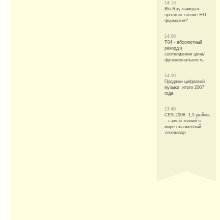
14:10
Blu-Ray выиграл
противостояние HD-
форматов?
14:00
T04 - абсолютный
рекорд в
соотношении цена/
функциональность
14:00
Продажи цифровой
музыки: итоги 2007
года
13:40
CES 2008: 1,5 дюйма
– самый тонкий в
мире плазменный
телевизор