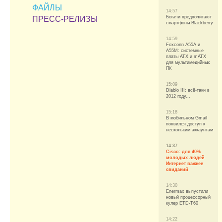
ФАЙЛЫ
14:57
Богачи предпочитают
ПРЕСС-РЕЛИЗЫ
смартфоны Blackberry
14:59
Foxconn A55A и
A55M: системные
платы ATX и mATX
для мультимедийных
ПК
15:09
Diablo III: всё-таки в
2012 году...
15:18
В мобильном Gmail
появился доступ к
нескольким аккаунтам
14:37
Cisco: для 40%
молодых людей
Интернет важнее
свиданий
14:30
Enermax выпустили
новый процессорный
кулер ETD-T60
14:22