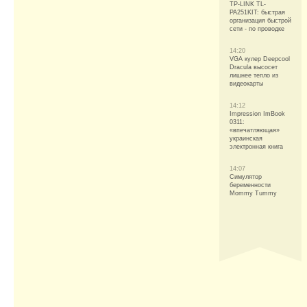
TP-LINK TL-
PA251KIT: быстрая
организация быстрой
сети - по проводке
14:20
VGA кулер Deepcool
Dracula высосет
лишнее тепло из
видеокарты
14:12
Impression ImBook
0311:
«впечатляющая»
украинская
электронная книга
14:07
Симулятор
беременности
Mommy Tummy