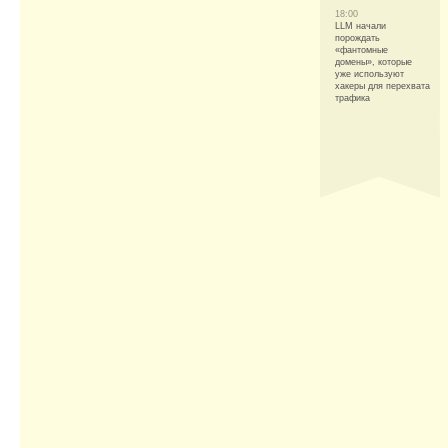
18:00
LLM начали
порождать
«фантомные
домены», которые
уже используют
хакеры для перехвата
трафика