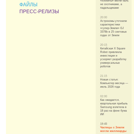
«хоббиты» могли быть
ФАЙЛЫ
не охотниками, а
падальщиками
ПРЕСС-РЕЛИЗЫ
20:00
Астрономы уточнили
характеристики
«супер-Земли» GJ
3378b в 25 световых
годах от Земли
20:15
Китайская X Square
Robot привлекла
инвестиции и
ускоряет разработку
универсальных
роботов
21:15
Новая статья:
Компьютер месяца —
июль 2026 года
02:00
Как ожидается,
квартальная прибыль
Samsung взлетела в
18 раз на фоне бума
ИИ
19:45
Частицы с Земли
могли миллиарды