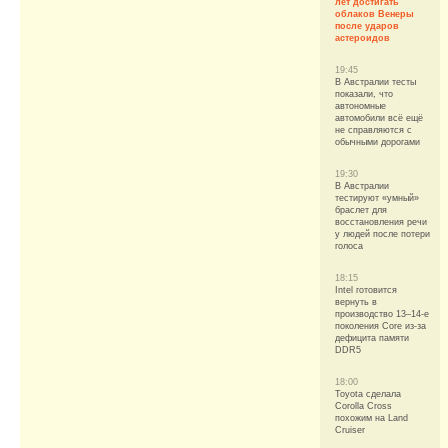
лет достигать
облаков Венеры
после ударов
астероидов
19:45
В Австралии тесты
показали, что
автономные
автомобили всё ещё
не справляются с
обычными дорогами
19:30
В Австралии
тестируют «умный»
браслет для
восстановления речи
у людей после потери
голоса
18:15
Intel готовится
вернуть в
производство 13–14-е
поколения Core из-за
дефицита памяти
DDR5
18:00
Toyota сделала
Corolla Cross
похожим на Land
Cruiser