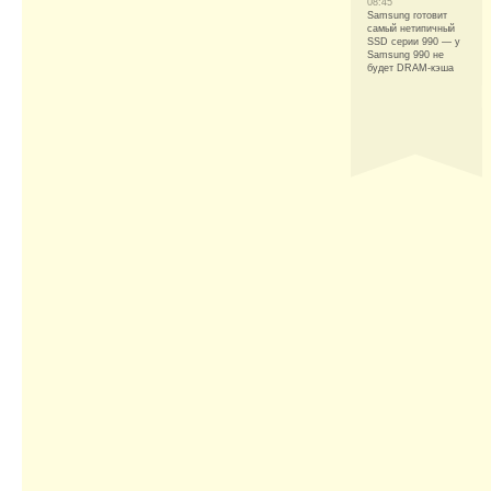
08:45
Samsung готовит
самый нетипичный
SSD серии 990 — у
Samsung 990 не
будет DRAM-кэша