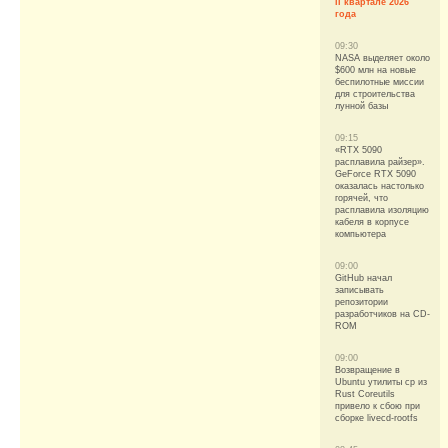
II квартале 2026
года
09:30
NASA выделяет около
$600 млн на новые
беспилотные миссии
для строительства
лунной базы
09:15
«RTX 5090
расплавила райзер».
GeForce RTX 5090
оказалась настолько
горячей, что
расплавила изоляцию
кабеля в корпусе
компьютера
09:00
GitHub начал
записывать
репозитории
разработчиков на CD-
ROM
09:00
Возвращение в
Ubuntu утилиты cp из
Rust Coreutils
привело к сбою при
сборке livecd-rootfs