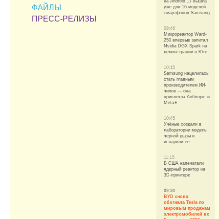
на Android 17 вышла
ФАЙЛЫ
уже для 16 моделей
смартфонов Samsung
ПРЕСС-РЕЛИЗЫ
09:46
Микрореактор Ward-
250 впервые запитал
Nvidia DGX Spark на
демонстрации в Юте
10:15
Samsung нацелилась
стать главным
производителем ИИ-
чипов — она
привлекла Anthropic и
Meta✴
10:45
Учёные создали в
лаборатории модель
чёрной дыры и
испарили её
11:15
В США напечатали
ядерный реактор на
3D-принтере
09:30
BYD снова
обогнала Tesla по
мировым продажам
электромобилей во