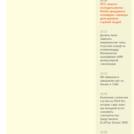
20:30
55°C вместо
холодильников:
Nvidia придумала
охлаждать серверы
дата-центров
горячей водой
20:15
Должны были
заменить
американские чипы,
получили штраф на
полмиллиарда:
Минпромторг
оштрафовал НИИ
молекулярной
электроники
20:15
ИИ обвинили в
завышении цен на
бензин в США
19:45
Балконная солнечная
систем на 5024 Втч,
которая сама знает,
как выгодней всего
экономить
электричество:
представлена
EcoFlow Stream 5000
19:30