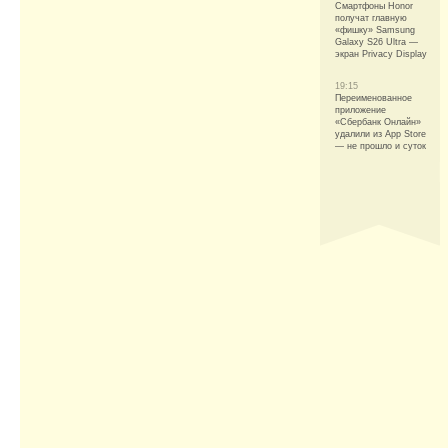
Смартфоны Honor
получат главную
«фишку» Samsung
Galaxy S26 Ultra —
экран Privacy Display
19:15
Переименованное
приложение
«Сбербанк Онлайн»
удалили из App Store
— не прошло и суток