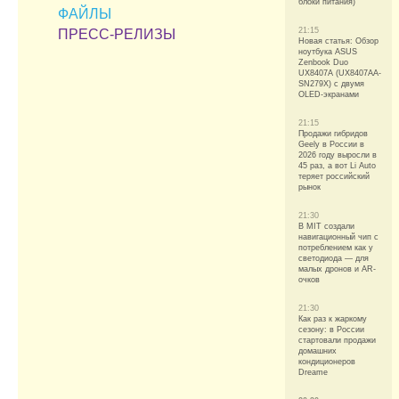
блоки питания)
ФАЙЛЫ
21:15
ПРЕСС-РЕЛИЗЫ
Новая статья: Обзор
ноутбука ASUS
Zenbook Duo
UX8407A (UX8407AA-
SN279X) с двумя
OLED-экранами
21:15
Продажи гибридов
Geely в России в
2026 году выросли в
45 раз, а вот Li Auto
теряет российский
рынок
21:30
В MIT создали
навигационный чип с
потреблением как у
светодиода — для
малых дронов и AR-
очков
21:30
Как раз к жаркому
сезону: в России
стартовали продажи
домашних
кондиционеров
Dreame