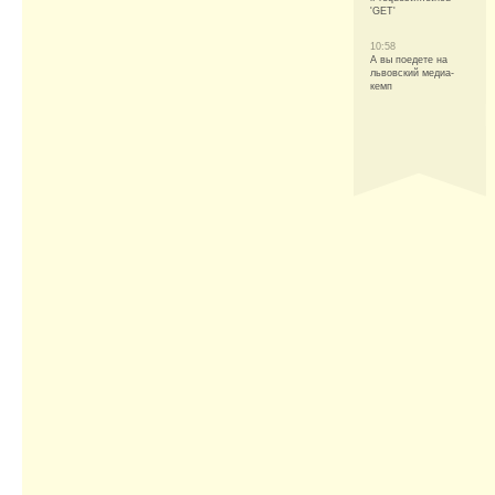
'GET'
10:58
А вы поедете на
львовский медиа-
кемп