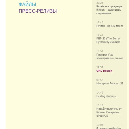
20:25
ФАЙЛЫ
Китайская продукция
hi-tech – разрушаем
ПРЕСС-РЕЛИЗЫ
стереотипы
12:46
Python - на 4-м месте
14:41
PEP 20 (The Zen of
Python) by example
18:51
Планшет iPad -
«пожиратель» рынков
12:34
URL Design
00:52
Macspoon Podcast 32
14:49
Scaling startups
13:18
Новый таблет PC от
Pioneer Computers,
ePad F10
19:06
if request.method ==