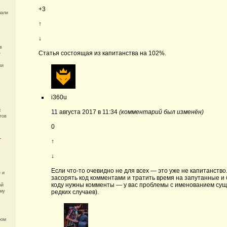
+3
лали
↑
↓
в
Статья состоящая из капитанства на 102%.
е
ки
i360u
х
11 августа 2017 в 11:34
(комментарий был изменён)
тов
0
—
↑
↓
Если что-то очевидно не для всех — это уже не капитанств
 и
засорять код комментами и тратить время на запутанные и
коду нужны комменты — у вас проблемы с именованием сущ
ый
ому
редких случаев).
ром