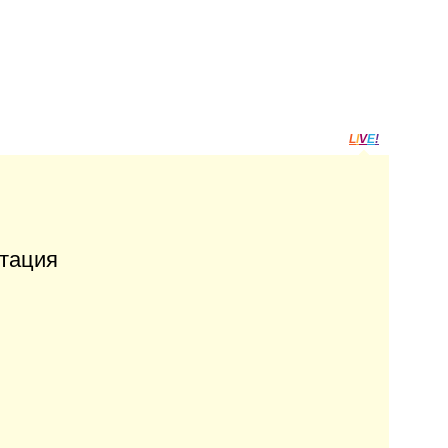
L
I
V
E
!
тация