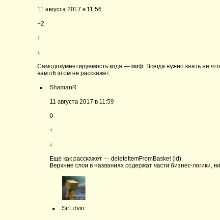
11 августа 2017 в 11:56
+2
↑
↓
Самодокументируемость кода — миф. Всегда нужно знать не что к
вам об этом не расскажет.
ShamanR
11 августа 2017 в 11:59
0
↑
↓
Еще как расскажет — deleteItemFromBasket (id).
Верхние слои в названиях содержат части бизнес-логики, 
SirEdvin