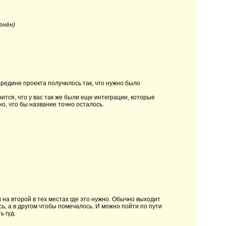
енён)
ередине проекта получилось так, что нужно было
тся, что у вас так же были еще интеграции, которые
но, что бы название точно осталось.
на второй в тех местах где это нужно. Обычно выходит
сь, а в другом чтобы помечалось. И можно пойти по пути
ь гуд.