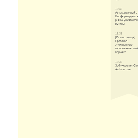
13:48
Автоматизируй э
Как формируется
рынок уничтожен
рутины
13:33
[Из песочницы]
Протокол
электронного
голосования: мо
вариант
13:33
Заблуждения Cle
Architecture