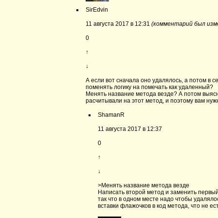
SirEdvin
11 августа 2017 в 12:31
(комментарий был изм
0
↑
↓
А если вот сначала оно удалялось, а потом в с
поменять логику на помечать как удаленный?
Менять название метода везде? А потом выясни
расчитывали на этот метод, и поэтому вам нуж
ShamanR
11 августа 2017 в 12:37
0
↑
↓
>Менять название метода везде
Написать второй метод и заменить первый 
так что в одном месте надо чтобы удаляло
вставки флажочков в код метода, что не ест