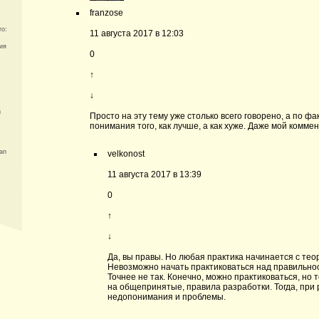
franzose
то:
11 августа 2017 в 12:03
ия
0
↑
↓
й
Просто на эту тему уже столько всего говорено, а по ф
понимания того, как лучше, а как хуже. Даже мой комм
an
velkonost
11 августа 2017 в 13:39
0
↑
↓
Да, вы правы. Но любая практика начинается с тео
Невозможно начать практиковаться над правильно
Точнее не так. Конечно, можно практиковаться, но 
на общепринятые, правила разработки. Тогда, при 
недопонимания и проблемы.