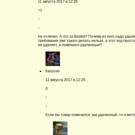
11 августа 2017 в 12:26
+1
↑
↓
Ну отлично. А что за Basket? Почему из него надо уда
требования уже такого делать нельзя, а этот код прост
не удаляет, а
помечает
удаленным?
franzose
11 августа 2017 в 12:29
0
↑
↓
Если бы товар помечался, как удаленный, то и мето