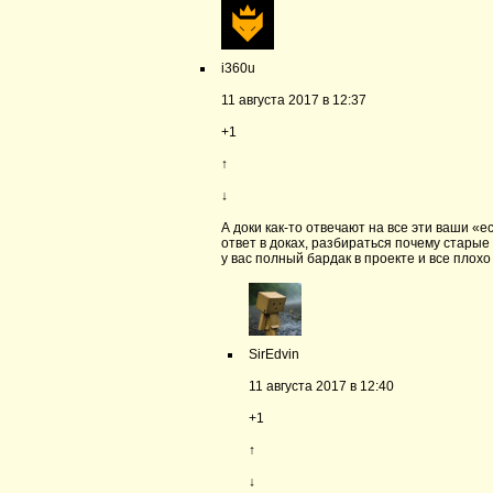
i360u
11 августа 2017 в 12:37
+1
↑
↓
А доки как-то отвечают на все эти ваши «е
ответ в доках, разбираться почему стары
у вас полный бардак в проекте и все плох
SirEdvin
11 августа 2017 в 12:40
+1
↑
↓