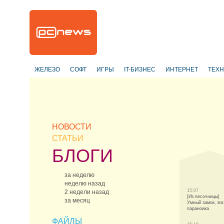
ЖЕЛЕЗО
СОФТ
ИГРЫ
IT-БИЗНЕС
ИНТЕРНЕТ
ТЕХ
НОВОСТИ
СТАТЬИ
БЛОГИ
за неделю
неделю назад
15:07
2 недели назад
[Из песочницы]
за месяц
Умный замок, вз
параноика
ФАЙЛЫ