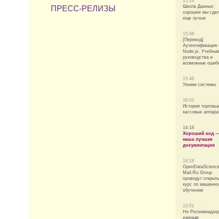
15:18
Школа Данных:
ПРЕСС-РЕЛИЗЫ
хорошее мы сде
еще лучше
15:48
[Перевод]
Аутентификация 
Node.js. Учебны
руководства и
возможные ошиб
15:48
Узники системы
16:03
История торговы
кассовых аппара
14:18
Хороший код 
наша лучшая
документация
14:18
OpenDataScience
Mail.Ru Group
проведут открыт
курс по машинн
обучению
13:51
Не Роскомнадзо
единым