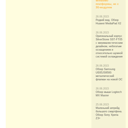
Windows-
платформы, но с
3G-модулем
26.06.2015
Редкий вид. Обзор
Huawei MediaPad X2
26.06.2015
Оригинальный корпус
SilverStone SST-FT05
с минималистическим
дизайном, небогатым
оснащением и
относительно шумной
системой охлаждения
26.06.2015
Обзор Samsung
UE65JS9500:
металлический
флагман на новой ОС
26.06.2015
Обзор мыши Logitech
MX Master
25.06.2015
Маленький апгрейд
большого смартфона.
Обзор Sony Xperia
Z3+