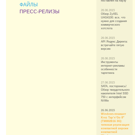
поставлен на паузу
ФАЙЛЫ
26.06.2015
ПРЕСС-РЕЛИЗЫ
Обзор ZyXEL
UAG4100: все, что
нужно для создания
коммерческого
хотспота
26.06.2015
API Яндекс.Директа:
встречайте пятую
версию
26.06.2015
Инструменты
интернет-рекламы:
особенности
таргетинга
27.06.2015
SATA, посторонись!
Обзор твердотельного
накопителя Intel SSD
750 с интерфейсом
NVMe
26.06.2015
Windows-планшет
Krez Tap’n’Go 8″
(TM802B16 3G):
типовая реализация
компактной версии
компактной